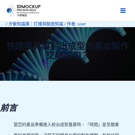
跳
至
Main
主
/
汐紫知識庫｜打樣與製造知識
/ 作者:
user
Men
要
內
容
快速模具與射出成型的基本製作
交期如何？
前言
當您的產品準備進入射出成型量產時，「時間」是至關重