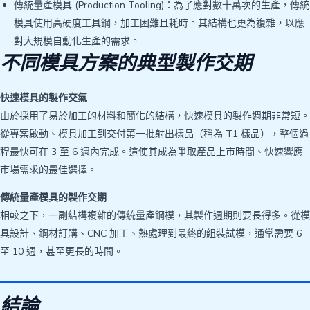
傳統量產模具 (Production Tooling)：為了應對數十萬次的生產，傳統
模具使用高硬度工具鋼，加工困難且耗時。其結構也更為複雜，以應
對大規模自動化生產的需求。
不同模具方案的典型製作交期
快速模具的製作交氣
由於採用了易於加工的材料和簡化的結構，快速模具的製作週期非常短。
從專案啟動、模具加工到交付第一批射出樣品（稱為 T1 樣品），整個過
程最快可在 3 至 6 週內完成。這使其成為爭取產品上市時間、快速響應
市場需求的最佳選擇。
傳統量產模具的製作交期
相較之下，一副結構複雜的傳統量產鋼模，其製作週期則要長得多。從模
具設計、鋼材訂購、CNC 加工、熱處理到最終的組裝試模，通常需要 6
至 10 週，甚至更長的時間。
結論