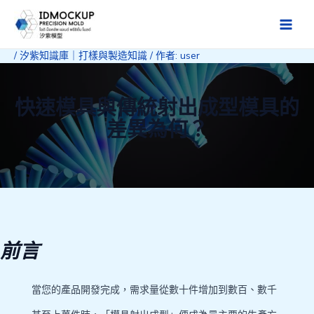
跳
至
Main
主
/
汐紫知識庫｜打樣與製造知識
/ 作者:
user
Men
要
內
容
快速模具與傳統射出成型模具的
差異為何？
前言
當您的產品開發完成，需求量從數十件增加到數百、數千