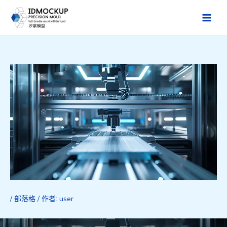
跳
至
Main
主
Men
要
內
容
/
部落格
/ 作者:
user