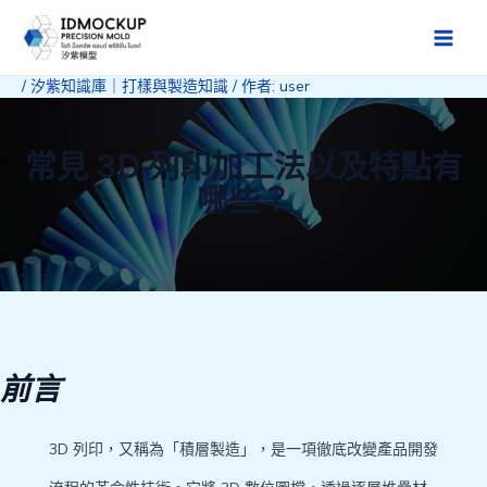
跳
至
Main
主
/
汐紫知識庫｜打樣與製造知識
/ 作者:
user
Men
要
內
容
常見 3D 列印加工法以及特點有
哪些？
前言
3D 列印，又稱為「積層製造」，是一項徹底改變產品開發