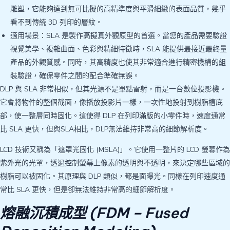
雕塑，它能夠達到無可比擬的高精準度與平滑細緻的表面品質，幾乎
看不到傳統 3D 列印的層紋。
適用場景：SLA 是製作高擬真外觀原型的首選。當您的產品需要驗證
視覺美學、複雜曲面、色彩與精細特徵時，SLA 能提供最接近最終量
產品的外觀質感。同時，其高精度也使其非常適合進行精密機構的組
裝驗證，確保零件之間的配合準確無誤。
DLP 與 SLA 非常相似，但其光源不是單點雷射，而是一台數位投影機。
它會將物件的整個截面，像播放投影片一樣，一次性地投射到樹脂槽底
部，使一整層同時固化。這使得 DLP 在列印滿版的小零件時，速度通常
比 SLA 更快，但與SLA相比，DLP無法維持非常高的細節解析度。
LCD 技術又稱為「遮罩光固化 (MSLA)」。它使用一整片的 LCD 螢幕作為
紫外光的光罩，透過控制螢幕上像素的透明與不透明，來決定哪些區域的
樹脂可以被固化。其原理與 DLP 類似，都是面曝光。同樣在列印速度通
常比 SLA 更快，但是卻無法維持非常高的細節解析度。
熔融沉積成型 (FDM – Fused