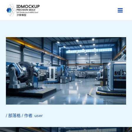
跳
至
Main
主
Men
要
內
容
/
部落格
/ 作者:
user