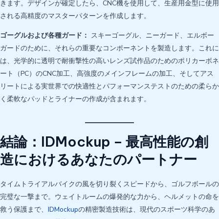
きます。デザインが確定したら、CNC機を使用して、生産用金型に使用
される高精度のマスターパターンを作成します。
ゴーグルおよび各種ガード：
スキーゴーグル、ニーガード、エルボー
ガードのために、それらの重要なコンポーネントを製造します。これに
は、光学的に透明で耐衝撃性の高いレンズ試作品のためのポリカーボネ
ート（PC）のCNC加工、高強度のメインフレームの加工、そしてアス
リートによる実世界での快適性とパフォーマンステストのための柔らか
く柔軟なパッドとライナーの作成が含まれます。
結論：IDMockup – 最高性能の創
造におけるあなたのパートナー
タイムトライアルバイクの風を切り裂くスピードから、ゴルフボールの
完璧な一撃まで。ウェイトルームの爆発的な力から、ヘルメットの命を
救う保護まで、
IDMockup
の精密製造技術は、現代のスポーツ科学のあ