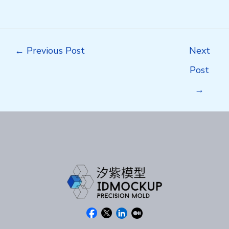
Post
←
Previous Post
Next
navigation
Post
→