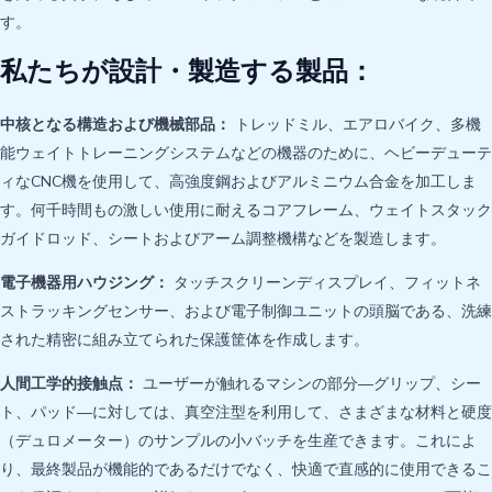
す。
私たちが設計・製造する製品：
中核となる構造および機械部品：
トレッドミル、エアロバイク、多機
能ウェイトトレーニングシステムなどの機器のために、ヘビーデューテ
ィなCNC機を使用して、高強度鋼およびアルミニウム合金を加工しま
す。何千時間もの激しい使用に耐えるコアフレーム、ウェイトスタック
ガイドロッド、シートおよびアーム調整機構などを製造します。
電子機器用ハウジング：
タッチスクリーンディスプレイ、フィットネ
ストラッキングセンサー、および電子制御ユニットの頭脳である、洗練
された精密に組み立てられた保護筐体を作成します。
人間工学的接触点：
ユーザーが触れるマシンの部分—グリップ、シー
ト、パッド—に対しては、真空注型を利用して、さまざまな材料と硬度
（デュロメーター）のサンプルの小バッチを生産できます。これによ
り、最終製品が機能的であるだけでなく、快適で直感的に使用できるこ