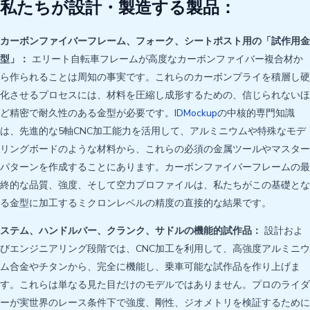
私たちが設計・製造する製品：
カーボンファイバーフレーム、フォーク、シートポスト用の「試作用金
型」：
エリート自転車フレームが高度なカーボンファイバー複合材か
ら作られることは周知の事実です。これらのカーボンプライを積層し硬
化させるプロセスには、材料を圧縮し成形するための、信じられないほ
ど精密で耐久性のある金型が必要です。
IDMockup
の中核的専門知識
は、先進的な5軸CNC加工能力を活用して、アルミニウムや特殊なモデ
リングボードのような材料から、これらの必須の金属ツールやマスター
パターンを作成することにあります。カーボンファイバーフレームの最
終的な品質、強度、そして空力プロファイルは、私たちがこの基礎とな
る金型に加工するミクロンレベルの精度の直接的な結果です。
ステム、ハンドルバー、クランク、サドルの機能的試作品：
設計およ
びエンジニアリング段階では、CNC加工を利用して、高強度アルミニウ
ム合金やチタンから、完全に機能し、乗車可能な試作品を作り上げま
す。これらは単なる見た目だけのモデルではありません。プロのライダ
ーが実世界のレース条件下で強度、剛性、ジオメトリを検証するために