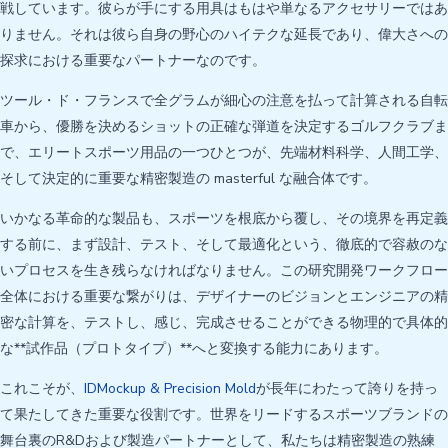
戦しています。彼らが手にする用具はもはや単なるアクセサリーではあ
りません。それは彼ら自身の野心のハイテクな延長であり、偉大さへの
探求における重要なパートナーなのです。
ツール・ド・フランスで全グラムが細心の注意を払って計算される自転
車から、優勝を決めるショットの正確な弾道を決定するゴルフクラブま
で、エリートスポーツ用品の一つひとつが、先端材料科学、人間工学、
そして決定的に重要な精密製造の masterful な融合体です。
いかなる革命的な製品も、スポーツを根底から覆し、その境界を再定義
する前に、まず設計、テスト、そして最適化という、徹底的で容赦のな
いプロセスを生き残らなければなりません。この研究開発ワークフロー
全体における重要な繋がりは、デザイナーのビジョンとエンジニアの精
密な計算を、テストし、感じ、完成させることができる物理的で具体的
な**試作品（プロトタイプ）**へと変換する能力にあります。
これこそが、
IDMockup & Precision Mold
が長年にわたって誇りを持っ
て果たしてきた重要な役割です。世界をリードするスポーツブランドの
舞台裏のR&Dおよび製造パートナーとして、私たちは精密製造の熟練