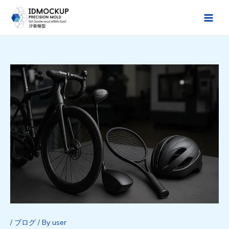
Skip
to
Main
content
Men
/
ブログ
/ By
user