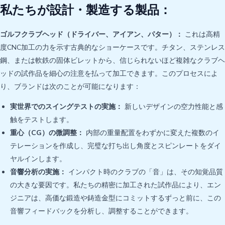
私たちが設計・製造する製品：
ゴルフクラブヘッド（ドライバー、アイアン、パター）：
これは高精
度CNC加工の力を示す古典的なショーケースです。チタン、ステンレス
鋼、または軟鉄の固体ビレットから、信じられないほど複雑なクラブヘ
ッドの試作品を細心の注意を払って加工できます。このプロセスによ
り、ブランドは次のことが可能になります：
実世界でのスイングテストの実施：
新しいデザインの空力性能と感
触をテストします。
重心（CG）の微調整：
内部の重量配置をわずかに変えた複数のイ
テレーションを作成し、完璧な打ち出し角度とスピンレートをダイ
ヤルインします。
音響分析の実施：
インパクト時のクラブの「音」は、その知覚品質
の大きな要因です。私たちの精密に加工された試作品により、エン
ジニアは、高価な鍛造や鋳造金型にコミットするずっと前に、この
音響フィードバックを分析し、調整することができます。