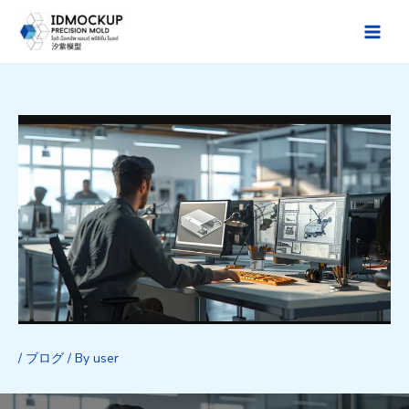
Skip
to
Main
content
Men
/
ブログ
/ By
user