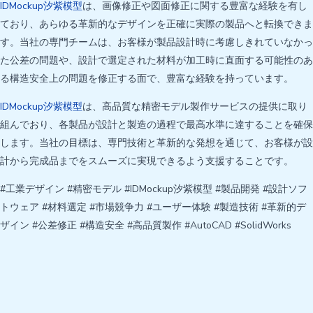
IDMockup汐紫模型
は、画像修正や図面修正に関する豊富な経験を有し
ており、あらゆる革新的なデザインを正確に実際の製品へと転換できま
す。当社の専門チームは、お客様が製品設計時に考慮しきれていなかっ
た公差の問題や、設計で選定された材料が加工時に直面する可能性のあ
る構造安全上の問題を修正する面で、豊富な経験を持っています。
IDMockup汐紫模型
は、高品質な精密モデル製作サービスの提供に取り
組んでおり、各製品が設計と製造の過程で最高水準に達することを確保
します。当社の目標は、専門技術と革新的な発想を通じて、お客様が設
計から完成品までをスムーズに実現できるよう支援することです。
#工業デザイン #精密モデル #IDMockup汐紫模型 #製品開発 #設計ソフ
トウェア #材料選定 #市場競争力 #ユーザー体験 #製造技術 #革新的デ
ザイン #公差修正 #構造安全 #高品質製作 #AutoCAD #SolidWorks