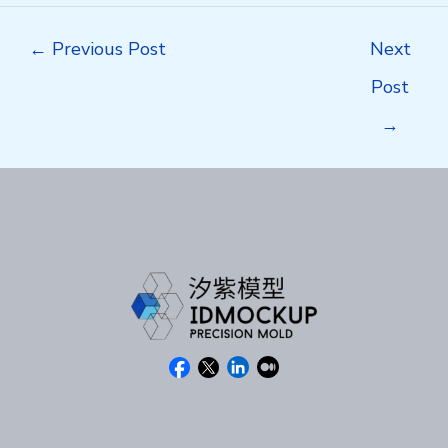
Post
←
Previous Post
Next
navigation
Post
→