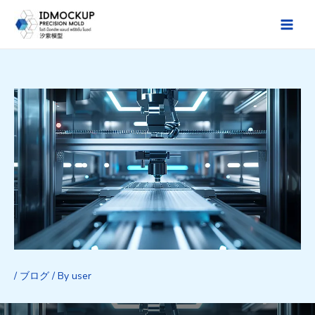
Skip
to
Main
content
Men
/
ブログ
/ By
user