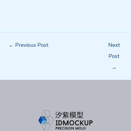
Post
←
Previous Post
Next
navigation
Post
→