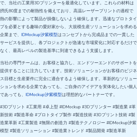
で、当社の工業用3Dプリンターを最適化しています。これらの材料は
摂氏80度までの耐熱性を備えており、高温レーザープリントの過程で
熱の影響によって製品が損傷しないよう確保します。迅速なプロトタイ
プを必要とする趣味の愛好家から、大規模生産ソリューションを求める
企業まで、
IDMockup汐紫模型
はコンセプトから完成品までの一貫した
サービスを提供し、各プロジェクトが急速な市場変化に対応するだけで
なく、最高レベルの製造基準に到達できるよう支援します。
当社の専門チームは、お客様と協力し、エンドツーエンドのサポートを
提供することに注力しています。技術ソリューションがお客様のビジネ
ス目標と生産要件に完全に適合するよう確保します。革新的なソリュー
ションを求める企業であっても、ご自身のアイデアを実体化したい個人
であっても、
IDMockup汐紫模型
は理想的なパートナーです。
#3Dプリント #工業用 #卓上型 #IDMockup #3Dプリンター #製造業 #革
新技術 #製造革命 #プロトタイプ製作 #製造技術 #3Dプリント技術 #製
造業革新 #工業製造 #無限の創造力 #製造テクノロジー #IDMockup汐紫
模型 #製造ソリューション #製造業トレンド #製品開発 #製造革新