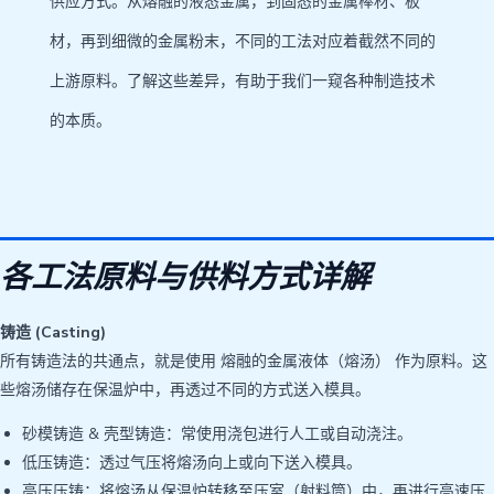
供应方式。从熔融的液态金属，到固态的金属棒材、板
材，再到细微的金属粉末，不同的工法对应着截然不同的
上游原料。了解这些差异，有助于我们一窥各种制造技术
的本质。
各工法原料与供料方式详解
铸造 (Casting)
所有铸造法的共通点，就是使用 熔融的金属液体（熔汤） 作为原料。这
些熔汤储存在保温炉中，再透过不同的方式送入模具。
砂模铸造 & 壳型铸造：常使用浇包进行人工或自动浇注。
低压铸造：透过气压将熔汤向上或向下送入模具。
高压压铸：将熔汤从保温炉转移至压室（射料筒）中，再进行高速压