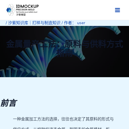
跳
至
Main
内
/
汐紫知识库｜打样与制造知识
/ 作者：
user
Men
容
金属量产工法：原料与供料方式
指南
前言
一种金属加工方法的选择，往往也决定了其原料的形式与