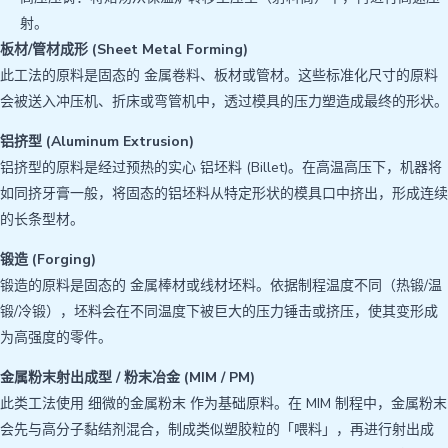
射。
板材/管材成形 (Sheet Metal Forming)
此工法的原料是固态的 金属卷料、板材或管材。这些标准化尺寸的原料
会被送入冲压机、折床或弯管机中，透过模具的压力塑造成最终的形状。
铝挤型 (Aluminum Extrusion)
铝挤型的原料是经过预热的实心 铝坯料 (Billet)。在高温高压下，机器将
如同挤牙膏一般，将固态的铝坯料从特定形状的模具口中挤出，形成连续
的长条型材。
锻造 (Forging)
锻造的原料是固态的 金属棒材或线材坯料。依据制程温度不同（热锻/温
锻/冷锻），坯料会在不同温度下被巨大的压力锤击或挤压，使其变形成
为高强度的零件。
金属粉末射出成型 / 粉末冶金 (MIM / PM)
此类工法使用 细微的金属粉末 作为基础原料。在 MIM 制程中，金属粉末
会先与高分子黏结剂混合，制成类似塑胶粒的「喂料」，再进行射出成