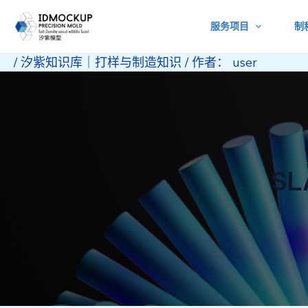
跳
服务项目
制
至
内
/
汐紫知识库｜打样与制造知识
/ 作者：
user
容
S