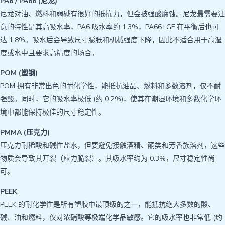
PA6 / PA66 (尼龙)
尼龙对油、燃料和弱碱有很好的抵抗力，但会被强酸腐蚀。尼龙最需要注
意的特性是其高吸水率，PA6 吸水率约 1.3%，PA66+GF 在平衡后也可
达 1.8%。吸水后会导致尺寸膨胀和机械强度下降，因此不适合用于高湿
度或水中且要求高精度的场合。
POM (塑钢)
POM 拥有非常出色的耐化学性，能抵抗油品、燃料和多数溶剂，仅不耐
强酸。同时，它的吸水率极低 (约 0.2%)，使其在潮湿环境和多数化学环
境中都能保持极佳的尺寸稳定性。
PMMA (压克力)
压克力耐稀酸和碱性盐水，但要避免接触酒精、酮类和芳香族溶剂，这些
物质会导致其开裂（应力脆裂）。其吸水率约为 0.3%，尺寸稳定性尚
可。
PEEK
PEEK 的耐化学性是所有塑胶中最顶级的之一，能抵抗绝大多数的酸、
碱、油和燃料，仅对浓硝酸等极端化学品敏感。它的吸水率也非常低 (约