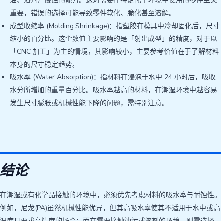
油、溶剂）侵蚀的能力。这对需要在特定化学环境中使用的零件至关
重要，错误的选择可能导致零件软化、脆化甚至溶解。
成型收缩率 (Molding Shrinkage)：指塑胶在模具中冷却固化后，尺寸
缩小的百分比。这个数值主要影响的是「射出成型」的精度，对于以
「CNC 加工」为主的情境，其影响较小，主要参考价值在于了解材料
本身的尺寸稳定趋势。
吸水率 (Water Absorption)：指材料在浸泡于水中 24 小时后，吸收
水分所增加的重量百分比。吸水率越高的材料，在潮湿环境中越容易
发生尺寸膨胀或机械性能下降的问题，需特别注意。
结论
在潮湿或有化学品接触的环境中，必须优先考虑材料的吸水率与耐蚀性。
例如，尼龙(PA)虽然机械性能优异，但其高吸水率使其不适用于水中或高
湿度且要求高精度的场合；而在需要接触油污或溶剂的环境，则需选择