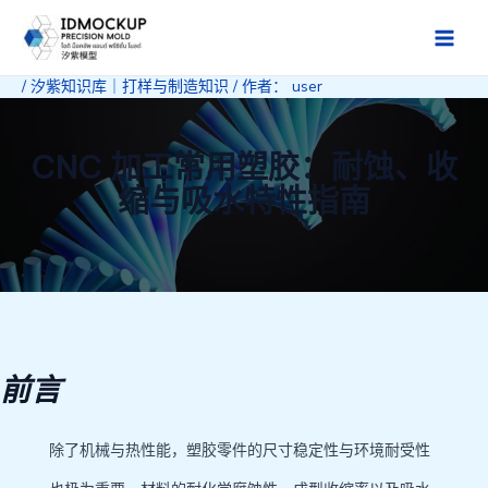
跳
至
Main
内
/
汐紫知识库｜打样与制造知识
/ 作者：
user
Men
容
CNC 加工常用塑胶：耐蚀、收
缩与吸水特性指南
前言
除了机械与热性能，塑胶零件的尺寸稳定性与环境耐受性