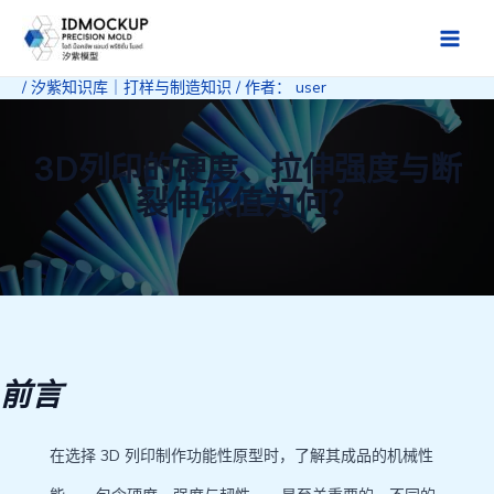
跳
至
Main
内
/
汐紫知识库｜打样与制造知识
/ 作者：
user
Men
容
3D列印的硬度、拉伸强度与断
裂伸张值为何？
前言
在选择 3D 列印制作功能性原型时，了解其成品的机械性