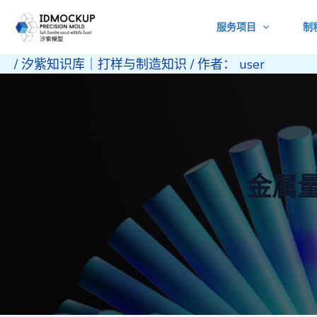
跳
服务项目
制
至
内
/
汐紫知识库｜打样与制造知识
/ 作者：
user
容
金属