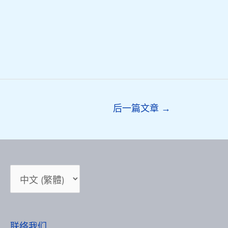
后一篇文章
→
选
择
语
言
联络我们