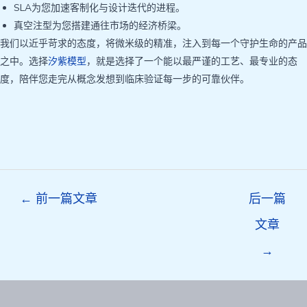
SLA为您加速客制化与设计迭代的进程。
真空注型为您搭建通往市场的经济桥梁。
我们以近乎苛求的态度，将微米级的精准，注入到每一个守护生命的产品
之中。选择
汐紫模型
，就是选择了一个能以最严谨的工艺、最专业的态
度，陪伴您走完从概念发想到临床验证每一步的可靠伙伴。
Post
←
前一篇文章
后一篇
navigation
文章
→