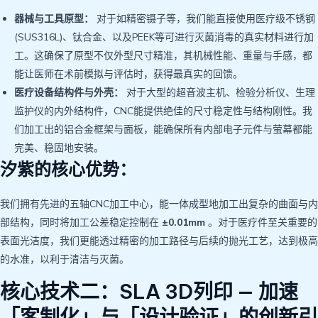
器械与工具原型：
对于如精密镊子等，我们能直接使用医疗级不锈钢
(SUS316L)、钛合金、以及PEEK等可进行灭菌消毒的真实材料进行加
工。这确保了原型不仅外型尺寸精准，其机械性能、重量与手感，都
能让医师在术前模拟与评估时，获得最真实的回馈。
医疗设备结构件与外壳：
对于大型的超音波主机、检验分析仪、生理
监护仪的内外结构件，CNC能提供绝佳的尺寸稳定性与结构刚性。我
们加工出的铝合金框架与面板，能确保所有内部电子元件与萤幕都能
完美、稳固地安装。
汐紫的核心优势：
我们拥有先进的五轴CNC加工中心，能一体成型地加工出复杂的曲面与内
部结构，同时将加工公差稳定控制在
±0.01mm
。对于医疗件至关重要的
表面光洁度，我们更能透过精密的加工路径与后续的抛光工艺，达到极高
的水准，以利于清洁与灭菌。
核心技术二：SLA 3D列印 — 加速
「客制化」与「设计验证」的创新引