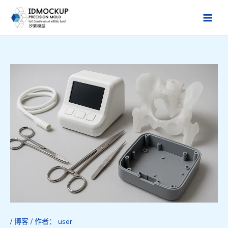
跳
至
Main
内
Men
容
/
博客
/ 作者：
user