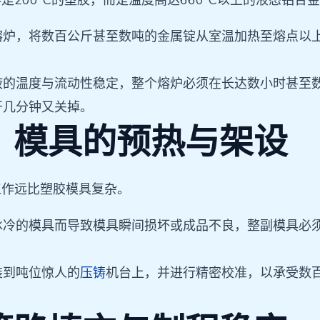
00°C的塑胶，而是温度高达660°C以上的液态铝合金或
熔炉，将数百公斤甚至数吨的金属锭从室温加热至熔点以
液的温度与流动性稳定，整个熔炉必须在长达数小时甚至
开几分钟又关掉。
垒：模具的预热与架设
工作远比塑胶模具复杂。
冰冷的模具而导致模具瞬间损坏或成品不良，整副模具必
装到吨位惊人的
压铸
机台上，并进行精密校准，以承受数