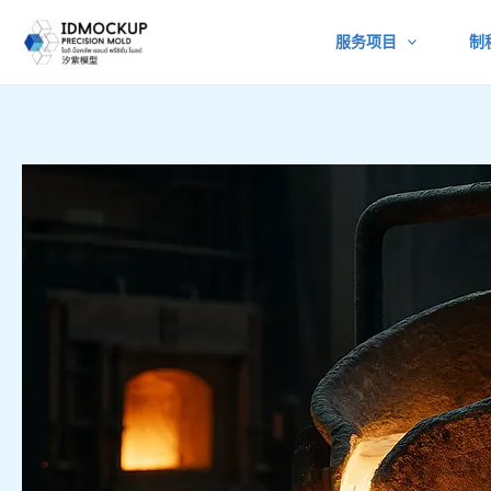
跳
服务项目
制
至
内
容