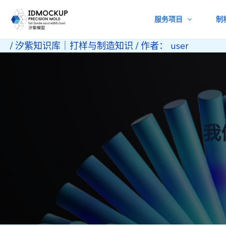
跳
服务项目
制
至
内
/
汐紫知识库｜打样与制造知识
/ 作者：
user
容
我