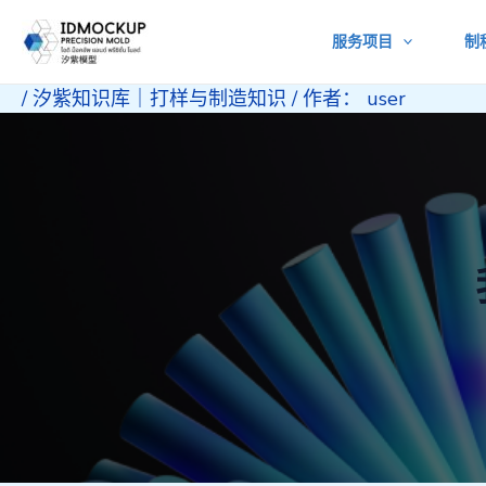
跳
服务项目
制
至
内
/
汐紫知识库｜打样与制造知识
/ 作者：
user
容