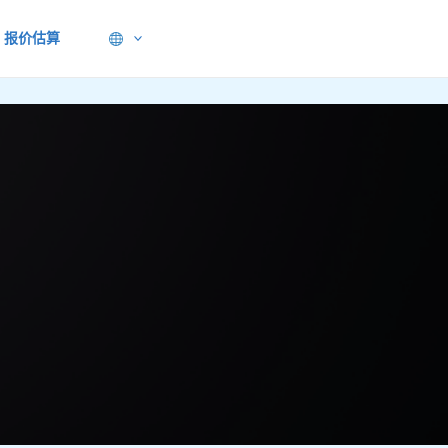
报价估算
？