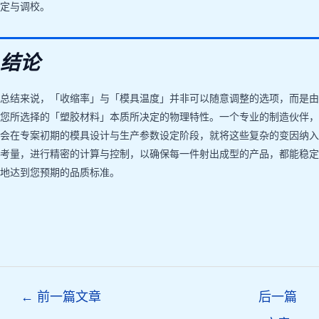
定与调校。
结论
总结来说，「收缩率」与「模具温度」并非可以随意调整的选项，而是由
您所选择的「塑胶材料」本质所决定的物理特性。一个专业的制造伙伴，
会在专案初期的模具设计与生产参数设定阶段，就将这些复杂的变因纳入
考量，进行精密的计算与控制，以确保每一件射出成型的产品，都能稳定
地达到您预期的品质标准。
Post
←
前一篇文章
后一篇
navigation