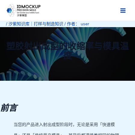
跳
至
Main
内
/
汐紫知识库｜打样与制造知识
/ 作者：
user
Men
容
塑胶射出成型的收缩率与模具温
度
前言
当您的产品进入射出成型阶段时，无论是采用「快速模