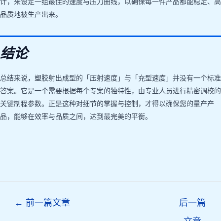
计，来设定一组最佳的速度与压力曲线，以确保每一件产品都能稳定、高
品质地被生产出来。
结论
总结来说，塑胶射出成型的「压射速度」与「充型速度」并没有一个标准
答案。它是一个需要根据每个专案的独特性，由专业人员进行精密调校的
关键制程参数。正是这种对细节的掌握与控制，才得以确保您的量产产
品，能够在效率与品质之间，达到最完美的平衡。
Post
←
前一篇文章
后一篇
navigation