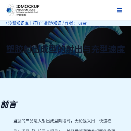
跳
至
Main
内
/
汐紫知识库｜打样与制造知识
/ 作者：
user
Men
容
塑胶射出成型的射出与充型速度
前言
当您的产品进入射出成型阶段时，无论是采用「快速模