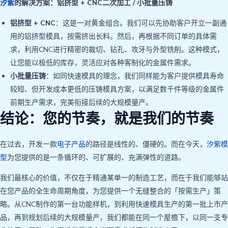
汐紫
的解决方案：铝挤型 + CNC二次加工 / 小批量压铸
铝挤型 + CNC
：这是一对黄金组合。我们可以先协助客户开立一副通
用的铝挤型模具，按需挤出长料。然后，再根据不同订单的具体需
求，利用CNC进行精密的裁切、钻孔、攻牙与外型铣削。这种模式，
让您能以极低的库存，灵活应对各种客制化的金属件需求。
小批量压铸
：如同快速模具的理念，我们同样能为客户提供模具寿命
较短、但开发成本更低的压铸模具方案，以满足数千件等级的金属件
前期生产需求，完美衔接后续的大规模量产。
结论：您的节奏，就是我们的节奏
在过去，开发一款
电子产品
的路径是线性的、僵硬的。而在今天，
汐紫模
型
为您提供的是一条循环的、可扩展的、充满弹性的道路。
我们最核心的价值，不仅在于精通某单一的制造工艺，而在于我们能够站
在您产品的全生命周期角度，为您提供一个无缝整合的「按需生产」策
略。从CNC制作的第一台功能样机，到利用快速模具生产的第一批上市产
品，再到规划后续的大规模量产，我们都能在同一个屋檐下，以同一支专