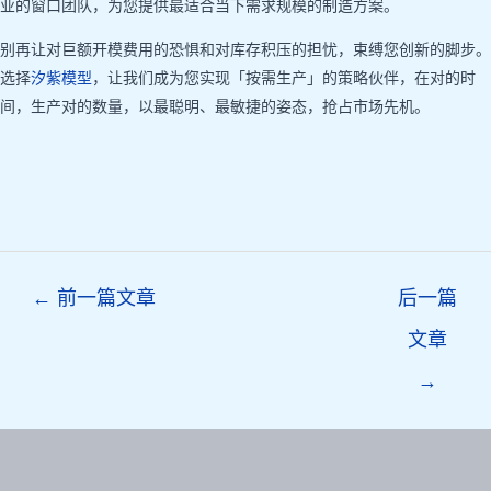
业的窗口团队，为您提供最适合当下需求规模的制造方案。
别再让对巨额开模费用的恐惧和对库存积压的担忧，束缚您创新的脚步。
选择
汐紫模型
，让我们成为您实现「按需生产」的策略伙伴，在对的时
间，生产对的数量，以最聪明、最敏捷的姿态，抢占市场先机。
Post
←
前一篇文章
后一篇
navigation
文章
→