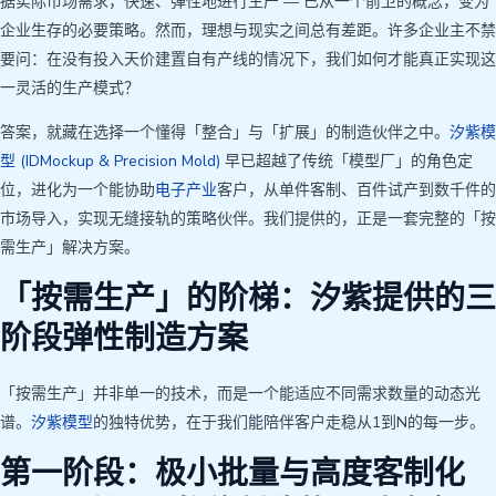
据实际市场需求，快速、弹性地进行生产 — 已从一个前卫的概念，变为
企业生存的必要策略。然而，理想与现实之间总有差距。许多企业主不禁
要问：在没有投入天价建置自有产线的情况下，我们如何才能真正实现这
一灵活的生产模式？
答案，就藏在选择一个懂得「整合」与「扩展」的制造伙伴之中。
汐紫模
型 (IDMockup & Precision Mold)
早已超越了传统「模型厂」的角色定
位，进化为一个能协助
电子产业
客户，从单件客制、百件试产到数千件的
市场导入，实现无缝接轨的策略伙伴。我们提供的，正是一套完整的「按
需生产」解决方案。
「按需生产」的阶梯：汐紫提供的三
阶段弹性制造方案
「按需生产」并非单一的技术，而是一个能适应不同需求数量的动态光
谱。
汐紫模型
的独特优势，在于我们能陪伴客户走稳从1到N的每一步。
第一阶段：极小批量与高度客制化