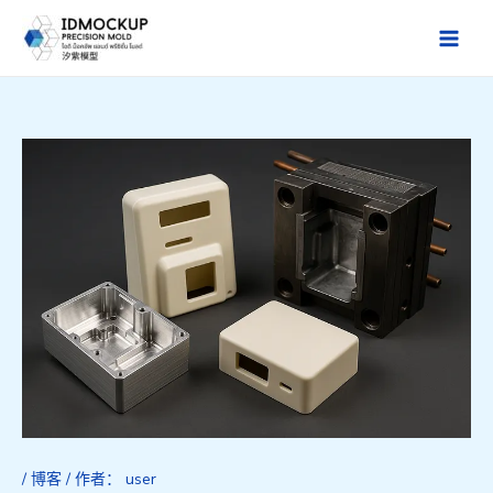
跳
至
Main
内
Men
容
/
博客
/ 作者：
user