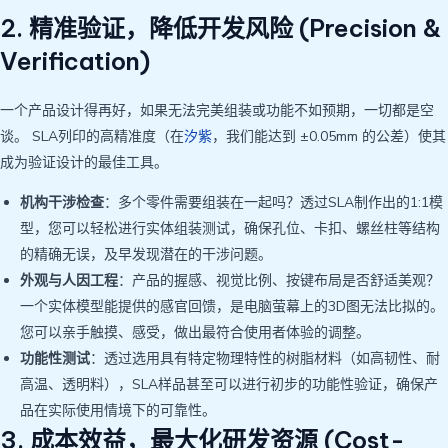
2. 精准验证，降低开发风险 (Precision &
Verification)
一个产品设计得再好，如果无法完美组装或功能不如预期，一切都是空
谈。 SLA列印的高精准度（在
汐紫
，我们能达到 ±0.05mm 的公差）使其
成为验证设计的最佳工具。
机构干涉检查
：多个零件需要组装在一起吗？透过SLA制作出的1:1模
型，您可以轻松进行实体组装测试，确保孔位、卡扣、螺丝柱等结构
的精确无误，及早发现潜在的干涉问题。
外观与人因工程
：产品的握感、视觉比例、按键布局是否舒适美观？
一个实体模型能提供的感官回馈，是电脑萤幕上的3D图无法比拟的。
您可以亲手触摸、感受，做出最符合使用者体验的调整。
功能性测试
：透过选用具有特定物理特性的树脂材料（如高韧性、耐
高温、透明料），SLA样品甚至可以进行初步的功能性验证，确保产
品在实际使用情境下的可靠性。
3. 成本效益，最大化研发资源 (Cost-