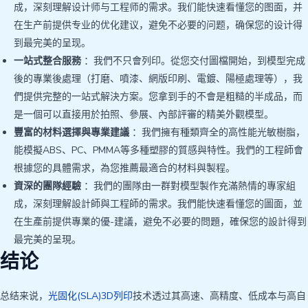
成，深刻理解设计师与工程师的需求。我们能快速看懂您的图面，并
在生产前提供专业的优化建议，避免不必要的问题，确保您的设计得
到最完美的呈现。
一站式整合服務
：我們不只會列印。從您交付圖檔開始，到模型完成
後的專業後處理（打磨、噴漆、網版印刷、電鍍、陽極處理等），我
們提供完整的一站式解決方案。您拿到手的不會是粗糙的半成品，而
是一個可以直接用於拍照、參展、內部評審的精美外觀模型。
豐富的材料選擇與專業建議
：我們擁有種類齊全的高性能光敏樹脂，
能模擬ABS、PC、PMMA等多種塑膠的質感與特性。我們的工程師會
根據您的具體需求，為您推薦最適合的材料與製程。
資深的團隊經驗
：我們的團隊由一群對模型製作充滿熱情的專家組
成，深刻理解設計師與工程師的需求。我們能快速看懂您的圖面，並
在生產前提供專業的優-建議，避免不必要的問題，確保您的設計得到
最完美的呈現。
结论
总结来说，
光固化(SLA)3D列印
技术透过其高速、高精度、低成本与高自