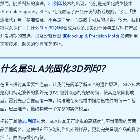
然而，随着科技的演进，
3D列印
技术的出现，特别是光固化成型技术
(Stereolithography, SLA)，彻底颠覆了产品开发的游戏规则。它让「快
速迭代」与「精准验证」不再是口号，而是触手可及的现实。今天，我们
将深入探讨，为什么
SLA 3D列印
会成为众多顶尖设计师与工程师在产品
开发初期的首选，以及
汐紫模型 (IDMockup & Precision Mold)
如何利用
这项技术，助您的创意完美落地。
什么是SLA光固化3D列印？
在深入探讨其重要性之前，让我们先简单了解SLA的运作原理。 SLA技术
是利用特定波长的紫外光 (UV) 照射液态的光敏树脂，使其逐层固化成
型。雷射光点会像画笔一样，精准地在树脂槽中描绘出物件的每一个截
面，层层堆叠，最终构成一个完整的实体模型。
相较于其他
3D列印
技术，SLA以其无可比拟的高精度与平滑细致的表面
品质而闻名。这使得它不仅能制作出外观样品，更能完美呈现产品的复杂
细节、曲面与微小特征。