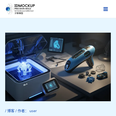
跳
至
Main
内
Men
容
/
博客
/ 作者：
user