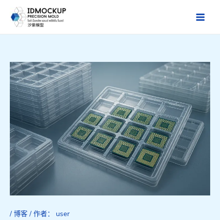
跳
至
Main
内
Men
容
/
博客
/ 作者：
user