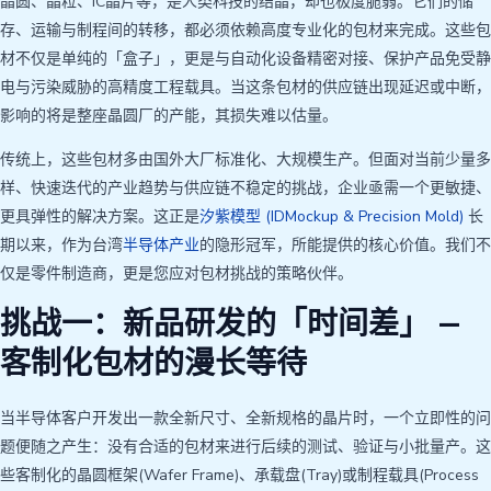
晶圆、晶粒、IC晶片等，是人类科技的结晶，却也极度脆弱。它们的储
存、运输与制程间的转移，都必须依赖高度专业化的包材来完成。这些包
材不仅是单纯的「盒子」，更是与自动化设备精密对接、保护产品免受静
电与污染威胁的高精度工程载具。当这条包材的供应链出现延迟或中断，
影响的将是整座晶圆厂的产能，其损失难以估量。
传统上，这些包材多由国外大厂标准化、大规模生产。但面对当前少量多
样、快速迭代的产业趋势与供应链不稳定的挑战，企业亟需一个更敏捷、
更具弹性的解决方案。这正是
汐紫模型 (IDMockup & Precision Mold)
长
期以来，作为台湾
半导体产业
的隐形冠军，所能提供的核心价值。我们不
仅是零件制造商，更是您应对包材挑战的策略伙伴。
挑战一：新品研发的「时间差」 —
客制化包材的漫长等待
当半导体客户开发出一款全新尺寸、全新规格的晶片时，一个立即性的问
题便随之产生：没有合适的包材来进行后续的测试、验证与小批量产。这
些客制化的晶圆框架(Wafer Frame)、承载盘(Tray)或制程载具(Process