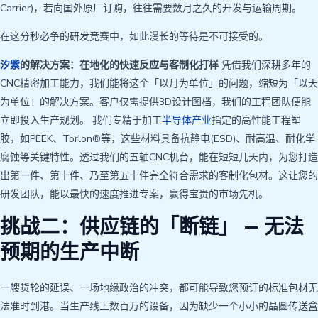
Carrier)，若向国外原厂订购，往往需要数月之久的开发与运输周期。
在这分秒必争的研发竞赛中，如此漫长的等待是不可接受的。
汐紫
的解决方案：在地化的快速反应与客制化打样
凭借我们深耕多年的
CNC精密加工能力，我们能将这个「以月为单位」的问题，缩短为「以天
为单位」的解决方案。客户仅需提供3D设计图档，我们的工程团队便能
立即投入生产规划。 我们专精于加工
半导体产业
指定的高性能工程塑
胶，如PEEK、Torlon®等，这些材料具备抗静电(ESD)、耐高温、耐化学
腐蚀等关键特性。透过我们的五轴CNC机台，能在短短几天内，为您打造
出第一件、第十件、乃至第五十件完全符合需求的客制化包材。这让您的
研发团队，能以最快的速度推进专案，赢得宝贵的市场先机。
挑战二：供应链的「断链」 — 无法
预期的生产中断
一艘货轮的延误、一场地缘政治的冲突，都可能导致您预订的标准包材无
法准时到港。当生产线上数百万的设备，因为缺少一个小小的晶圆传送盒