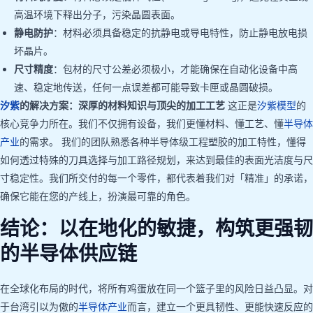
高温环境下释出分子，污染晶圆表面。
静电防护
：材料必须具备稳定的抗静电或导电特性，防止静电放电损
坏晶片。
尺寸精度
：包材的尺寸公差必须极小，才能确保在自动化设备中高
速、稳定地传送，任何一点误差都可能导致卡匣或晶圆破损。
汐紫
的解决方案：深厚的材料知识与顶尖的加工工艺
这正是
汐紫模型
的
核心竞争力所在。我们不仅拥有设备，我们更懂材料、懂工艺、懂
半导体
产业
的需求。 我们的团队熟悉各种半导体级工程塑胶的加工特性，懂得
如何透过特殊的刀具选择与加工路径规划，来达到最佳的表面光洁度与尺
寸稳定性。我们所交付的每一个零件，都代表着我们对「精准」的承诺，
确保它能在您的产线上，扮演最可靠的角色。
结论：以在地化的敏捷，构筑更强韧
的半导体供应链
在全球化布局的时代，将所有鸡蛋放在同一个篮子里的风险日益凸显。对
于台湾引以为傲的
半导体产业
而言，建立一个更具韧性、更能快速反应的