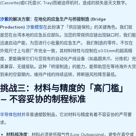
(Cassette)或IC托盘(IC Tray)而被迫停机时，造成的损失是天文数字。
汐紫
的解决方案：在地化的应急生产与桥接制造 (Bridge
Production)
汐紫模型
在此扮演了「供应链保险」的关键角色。我们就
是您在台湾本地的应急反应部队。当您的常规供应链出现缺口时，我们能
迅速启动产能，为您进行小批量的应急生产。 我们制造的零件，不仅在
外观尺寸上与原厂件完全一致，其材料特性与控制在±0.01mm的超高精
度，更能确保它们与您现有的自动化产线设备（如晶圆夹爪、分拣机）完
美兼容、无缝接轨。这种「桥接制造」的能力，能帮助您在等待海外大货
到来的空窗期内，维持产线的持续运转，将断链风险降至最低。
挑战三：材料与精度的「高门槛」
— 不容妥协的制程标准
半导体包材
并非普通塑胶制品，它对材料与精度有着不容妥协的严苛要
求。
材料纯净度
：材料必须是低释气性(Low Outgassing)，避免在真空或