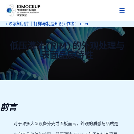
跳
至
Main
内
/
汐紫知识库｜打样与制造知识
/ 作者：
user
Men
容
低压灌注 (RIM) 的外观处理与
表面品质特性
前言
对于许多大型设备外壳或面板而言，外观的质感与品质是