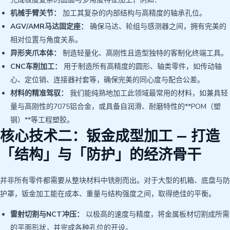
机械手臂关节：
加工其复杂的内部结构与高精度的轴承孔位。
AGV/AMR马达固定座：
确保马达、轮组与感测器之间，拥有完美的
相对位置与角度关系。
异形夹爪本体：
制造轻量化、高刚性且造型独特的客制化终端工具。
CNC车削加工：
用于制造所有高精度的圆形、轴类零件，如传动轴
心、定位销、连接器衬套等，确保完美的同心度与配合公差。
材料的精准驾驭：
我们能纯熟地加工此领域最常用的材料，如兼具轻
量与高刚性的7075铝合金，或具备自润滑、耐磨特性的**POM（塑
钢）**等工程塑胶。
核心技术二：钣金成型加工 — 打造
「结构」与「防护」的经济骨干
并非所有零件都需要从整块材料中铣削而出。对于大型的机箱、底盘与防
护罩，钣金加工能在成本、重量与结构强度之间，取得绝佳的平衡。
雷射切割与NCT冲压：
以极高的速度与精度，将金属板材切割成所需
的平面形状，并完成各种孔位的开设。