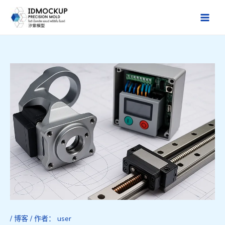
跳
至
Main
内
Men
容
/
博客
/ 作者：
user