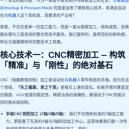
一个常见的疑问是：作为一家精于模型制作与精密加工的企业，
汐紫模型
(IDmockup & Precision Mold)
究竟是运用了哪些核心技术，来满足自动
化与
机器人
这个高标准、高要求的产业呢？
答案，不仅仅是单一的加工能力，而是一套从精密加工、结构成型，到表
面处理与工程咨询的整合性技术服务。我们提供的，是将您的创新构想，
转化为强健硬体的完整技术工具箱。
核心技术一：CNC精密加工 — 构筑
「精准」与「刚性」的绝对基石
CNC（电脑数值控制）加工是自动化与
机器人
零件制造的灵魂。因为在这
个领域，
「失之毫厘，差之千里」
是每日上演的现实。机械手臂的重复定
位精度、AGV底盘的稳定性、精密治具的准确性，都源自于CNC所能达
到的微米级控制。
多轴CNC铣削加工 (3轴/4轴/5轴)：
我们不仅拥有标准的3轴加工能
力，更配备了先进的4轴与5轴同动加工中心。这意味着我们能一次性
完成极度复杂的曲面与多角度特征加工，例如：