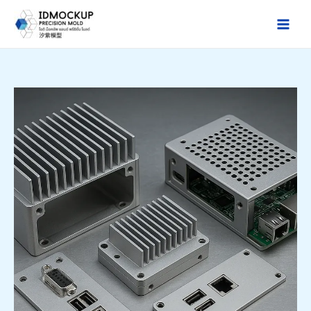
跳
至
Main
内
Men
容