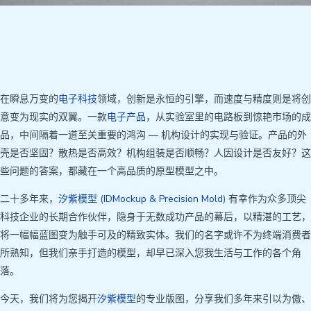
在瞬息万变的
电子科技
领域，创新是永恒的引擎，而速度与精度则是将创
意变为现实的双翼。一款
电子产品
，从实验室里的电路板到惊艳市场的成
品，中间隔着一道至关重要的鸿沟 — 机构设计的实现与验证。产品的外
壳是否坚固？散热是否高效？机构组装是否顺畅？人因设计是否友好？这
些问题的答案，都藏在一个高品质的原型模型之中。
二十多年来，
汐紫模型 (IDMockup & Precision Mold)
有幸作为众多顶尖
科技企业的长期合作伙伴，隐身于无数成功产品的幕后，以精湛的工艺，
将一幅幅蓝图变为触手可及的精致实体。我们的名字或许不为终端消费者
所熟知，但我们亲手打造的模型，却早已深入您我生活与工作的各个角
落。
今天，我们将为您揭开
汐紫模型
的专业版图，分享我们多年来引以为傲、