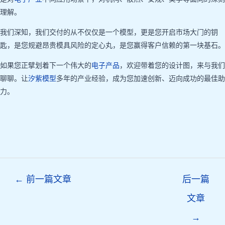
理解。
我们深知，我们交付的从不仅仅是一个模型，更是您开启市场大门的钥
匙，是您规避昂贵模具风险的定心丸，是您赢得客户信赖的第一块基石。
如果您正擘划着下一个伟大的
电子产品
，欢迎带着您的设计图，来与我们
聊聊。让
汐紫模型
多年的产业经验，成为您加速创新、迈向成功的最佳助
力。
Post
←
前一篇文章
后一篇
navigation
文章
→