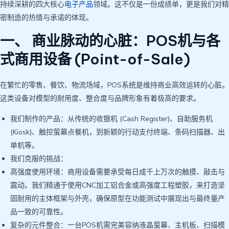
持续深耕的四大核心
电子产品
领域。这不仅是一份成绩单，更是我们对精
密制造的热情与承诺的体现。
一、 商业脉动的心脏：POS机与各
式商用设备 (Point-of-Sale)
在繁忙的零售、餐饮、物流场域，POS系统是维持商业高效运转的心脏。
这类设备对模型的耐用度、整合度与品牌形象有着极高的要求。
我们制作的产品：从传统的收银机 (Cash Register)、自助服务机
(Kiosk)、触控萤幕点餐机，到新颖的行动支付终端、条码扫描器、出
单机等。
我们克服的挑战：
高强度使用环境：商用设备需要承受每日成千上万次的触摸、敲击与
震动。我们精通于使用CNC加工铝合金或高强度工程塑胶，来打造坚
固耐用的主体框架与外壳，确保原型在功能测试中展现出与最终量产
品一致的可靠性。
复杂的元件整合：一台POS机需完美容纳液晶萤幕、主机板、扫描模