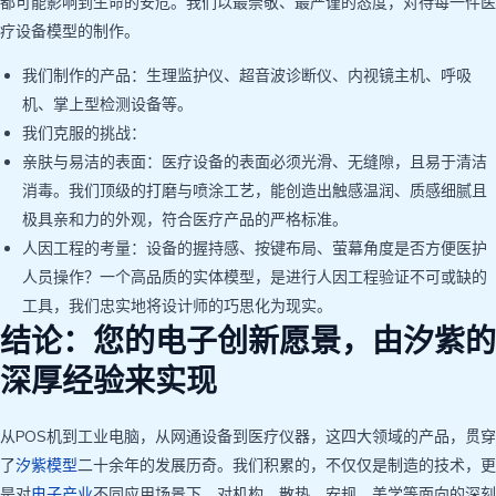
都可能影响到生命的安危。我们以最崇敬、最严谨的态度，对待每一件医
疗设备模型的制作。
我们制作的产品：生理监护仪、超音波诊断仪、内视镜主机、呼吸
机、掌上型检测设备等。
我们克服的挑战：
亲肤与易洁的表面：医疗设备的表面必须光滑、无缝隙，且易于清洁
消毒。我们顶级的打磨与喷涂工艺，能创造出触感温润、质感细腻且
极具亲和力的外观，符合医疗产品的严格标准。
人因工程的考量：设备的握持感、按键布局、萤幕角度是否方便医护
人员操作？一个高品质的实体模型，是进行人因工程验证不可或缺的
工具，我们忠实地将设计师的巧思化为现实。
结论：您的电子创新愿景，由汐紫的
深厚经验来实现
从POS机到工业电脑，从网通设备到医疗仪器，这四大领域的产品，贯穿
了
汐紫模型
二十余年的发展历奇。我们积累的，不仅仅是制造的技术，更
是对
电子产业
不同应用场景下，对机构、散热、安规、美学等面向的深刻