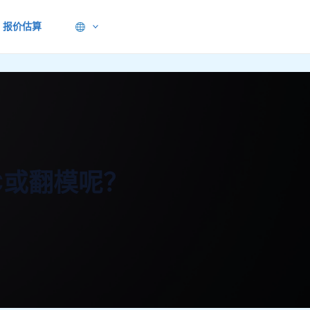
报价估算
C或翻模呢？