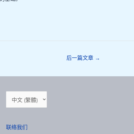
后一篇文章
→
选
择
语
言
联络我们