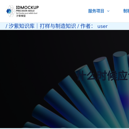
跳
服务项目
制
至
内
/
汐紫知识库｜打样与制造知识
/ 作者：
user
容
什么时候应