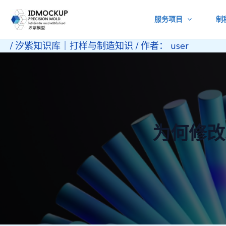
跳
服务项目
制
至
内
/
汐紫知识库｜打样与制造知识
/ 作者：
user
容
为何修改