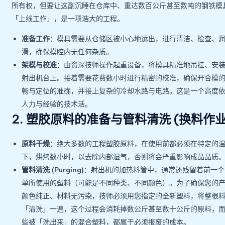
所有权，但要让这副沉睡在仓库中、重达数百公斤甚至数吨的钢铁模
「上线工作」，是一项浩大的工程。
准备工作
：模具需要从仓储区被小心地运出，进行清洁、检查、
滑，确保模腔内无任何杂质。
架模与校准
：由资深技师操作起重设备，将模具精准地吊挂、安
射出机台上。接着需要花费数小时进行精密的校准，确保开合模
畅与定位的准确，并接上复杂的冷却水路与电路。这是一个高度
人力与经验的技术活。
2. 塑胶原料的准备与管料清洗 (换料作业
原料干燥
：绝大多数的工程塑胶原料，在使用前都必须在特定的
下，烘烤数小时，以去除内部湿气，否则将会严重影响成品品质
管料清洗 (Purging)
：射出机的加热料管中，通常还残留着前一个
单所使用的塑料（可能是不同种类、不同颜色）。为了确保您的
颜色纯正、材料无污染，技师必须用您指定的全新塑料，将整根
「清洗」一遍，这个过程会消耗掉数公斤甚至数十公斤的原料，
些被「洗出来」的混合塑料，都属于必须报废的成本。