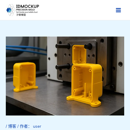
跳
至
Main
内
Men
容
/
博客
/ 作者：
user