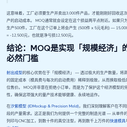
这意味着，工厂必须要生产并卖出3,000件产品，才能刚刚好回收这
产的启动成本。 MOQ通常就会设定在这个损益两平点附近。如果只
生产500件，工厂在这个订单上将会产生 (500件 x 5元毛利) — 15,00
= -12,500元，也就是净亏损12,500元。
结论：MOQ是实现「规模经济」
必然门槛
射出成型
的核心优势在于「规模经济」 — 透过极大的生产数量，将
的固定成本（模具费与每次的启动费用）稀释到极致，从而换取极低
位售价。 MOQ并非意在拒绝小订单，而是为了保护这个经济模型的
性，确保这项强大的量产技术能够健康、永续地运作。
在
汐紫模型 (IDMockup & Precision Mold)
，我们深刻理解客户在不同
段的产量需求。这正是我们为何提供一个完整的制造光谱 — 从单件的
列印与CNC加工，到数十件的真空注型，再到数千上万件的
快速模具