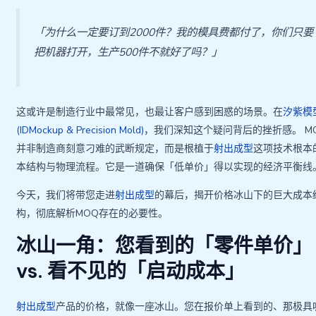
「为什么一定要订到2000件？我的模具费都付了，你们只要
把机器打开，生产500件不就好了吗？」
这或许是制造行业中最常见，也最让客户感到困惑的场景。在
汐紫模
(IDMockup & Precision Mold)
，我们深知这个疑问背后的挫折感。 M
并非制造商刻意刁难的武断规定，而是根植于
射出成型
这项技术根本
本结构与物理流程。它是一道确保「低单价」得以实现的经济平衡线
今天，我们将带您走进
射出成型
的幕后，揭开价格冰山下的巨大成本
构，彻底解析MOQ存在的必要性。
冰山一角：您看到的「零件单价」
vs. 看不见的「启动成本」
射出成型
产品的价格，就像一座冰山。您在报价单上看到的、那极具