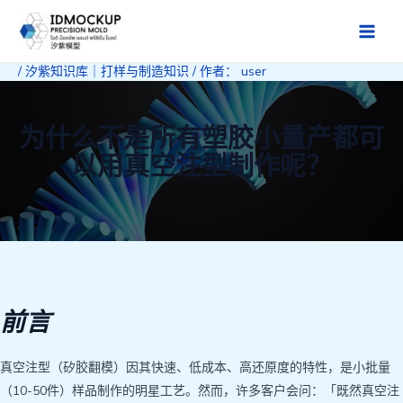
跳
至
Main
内
/
汐紫知识库｜打样与制造知识
/ 作者：
user
Men
容
为什么不是所有塑胶小量产都可
以用真空注型制作呢？
前言
真空注型（矽胶翻模）因其快速、低成本、高还原度的特性，是小批量
（10-50件）样品制作的明星工艺。然而，许多客户会问：「既然真空注