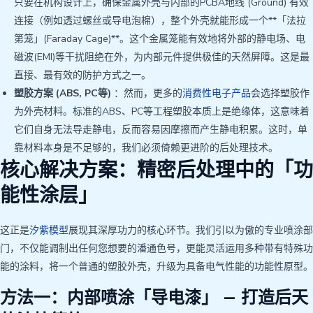
只要在机构设计上，确保金属外壳与内部的PCBA地线 (Ground) 有效
连接（例如透过螺丝或导电泡棉），整个外壳就能形成一个**「法拉
第笼」(Faraday Cage)**。这个金属笼能有效地将外部的静电场、电
磁波(EMI)等干扰阻绝在外，为内部元件提供极佳的天然屏障。这是最
直接、最有效的防护方式之一。
塑胶方案 (ABS, PC等)
：然而，更多的
消费性电子产品
会选择塑胶作
为外壳材料。标准的ABS、PC等工程塑胶本质上是绝缘体，这意味着
它们自身无法导走静电，反而容易因摩擦而产生静电积累。这时，单
靠材料本身是不足够的，我们必须倚赖更进阶的后处理技术。
核心解决方案：精密后处理中的「功
能性涂层」
这正是
汐紫模型
展现其深厚功力的核心环节。我们引以为傲的专业喷涂部
门，不仅能调制出任何您想要的潘通色号，更能灵活运用多种带有特殊功
能的涂料，将一个普通的塑胶外壳，升级为具备电气性能的功能性原型。
方法一：内部喷涂「导电漆」 — 打造后天