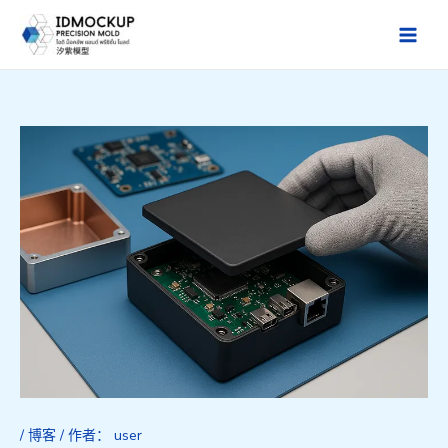
跳
至
Main
内
Men
容
/
博客
/ 作者：
user