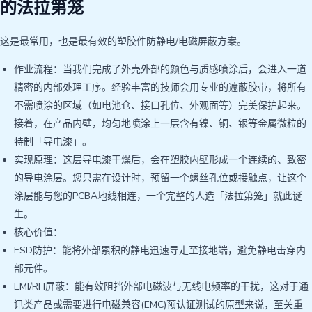
的法拉第笼
这是最常用，也是最有效的塑胶件防静电/电磁屏蔽方案。
作业流程：当我们完成了外壳外部的颜色与质感喷涂后，会进入一道
精密的内部处理工序。经验丰富的技师会用专业的遮蔽胶带，将所有
不需喷涂的区域（如电池仓、接口孔位、外观面等）完美保护起来。
接着，在产品内壁，均匀地喷涂上一层含有镍、铜、银等金属微粒的
特制「导电漆」。
实现原理：这层导电漆干燥后，会在塑胶内壁形成一个连续的、致密
的导电涂层。您只需在设计时，预留一个螺丝孔位或接触点，让这个
涂层能与您的PCBA地线相连，一个完整的人造「法拉第笼」就此诞
生。
核心价值：
ESD防护：能将外部累积的静电迅速导走至接地端，避免静电击穿内
部元件。
EMI/RFI屏蔽：能有效阻挡外部电磁波与无线电频率的干扰，这对于通
讯类产品或需要进行电磁兼容(EMC)预认证测试的原型来说，至关重