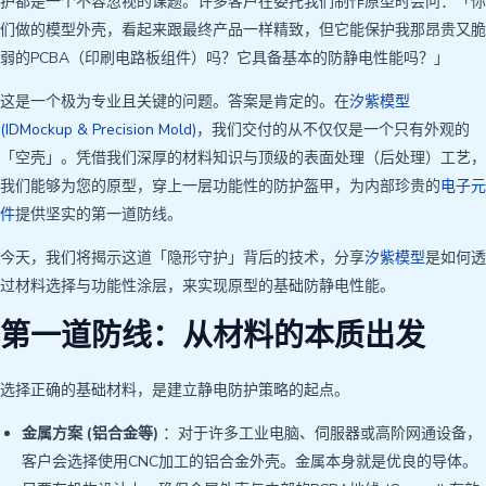
护都是一个不容忽视的课题。许多客户在委托我们制作原型时会问：「你
们做的模型外壳，看起来跟最终产品一样精致，但它能保护我那昂贵又脆
弱的PCBA（印刷电路板组件）吗？它具备基本的防静电性能吗？」
这是一个极为专业且关键的问题。答案是肯定的。在
汐紫模型
(IDMockup & Precision Mold)
，我们交付的从不仅仅是一个只有外观的
「空壳」。凭借我们深厚的材料知识与顶级的表面处理（后处理）工艺，
我们能够为您的原型，穿上一层功能性的防护盔甲，为内部珍贵的
电子元
件
提供坚实的第一道防线。
今天，我们将揭示这道「隐形守护」背后的技术，分享
汐紫模型
是如何透
过材料选择与功能性涂层，来实现原型的基础防静电性能。
第一道防线：从材料的本质出发
选择正确的基础材料，是建立静电防护策略的起点。
金属方案 (铝合金等)
：对于许多工业电脑、伺服器或高阶网通设备，
客户会选择使用CNC加工的铝合金外壳。金属本身就是优良的导体。