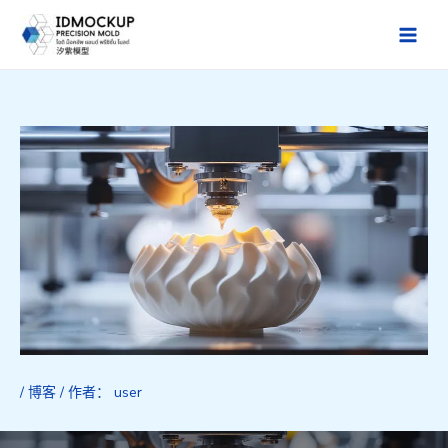
跳
至
Main
内
Men
容
/
博客
/ 作者：
user