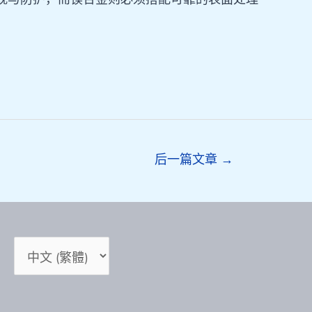
后一篇文章
→
选
择
语
言