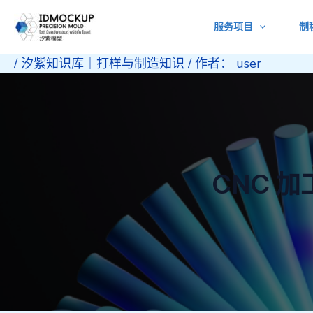
跳
服务项目
制
至
内
/
汐紫知识库｜打样与制造知识
/ 作者：
user
容
CNC 