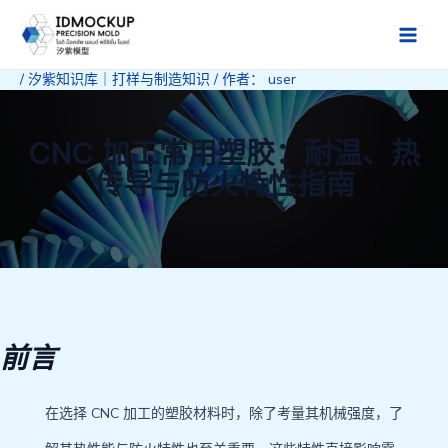
跳
至
Main
内
/
汐紫知识库｜打样与制造知识
/ 作者：
user
Men
容
CNC 加工常用塑胶：耐温、热
传导与防火特性指南
前言
在选择 CNC 加工的塑胶材料时，除了考量其机械强度，了