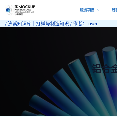
跳
服务项目
制
至
内
/
汐紫知识库｜打样与制造知识
/ 作者：
user
容
铝合金