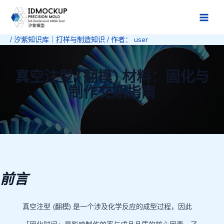
跳
至
Main
内
/
汐紫知识库｜打样与制造知识
/ 作者：
user
Men
容
真空注型 (翻模) 材料：固化与
制作交期指南
前言
真空注型 (翻模) 是一个涉及化学反应的成型过程，因此