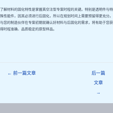
了解材料的固化特性是掌握真空注型专案时程的关键。特别是透明件与特
殊性能件，因其必须进行后固化，所以在规划时间上需要预留得更充分。
与您的制造伙伴在专案初期就确认好材料与后固化的需求，将有助于您获
得时程准确、品质稳定的原型样品。
Post
←
前一篇文章
后一篇
navigation
文章
→