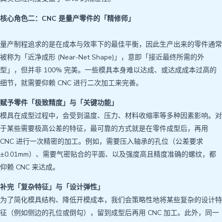
核心角色二：CNC 是量产零件的「精修师」
量产制程追求的是在成本与效率下的最佳平衡，因此生产出来的零件通常
被称为「近净成形 (Near-Net Shape)」，意即「接近最终所需的外
型」，但并非 100% 完美。一些模具本身难以达成、或达成成本过高的
细节，就需要仰赖 CNC 进行二次加工来完善。
赋予零件「极致精度」与「关键功能」
模具在成型过程中，会受到温度、压力、材料收缩率等多种因素影响。对
于某些需要极高公差的特征，最可靠的方式就是在零件成型后，再用
CNC 进行一次精密的加工。例如，需要压入轴承的孔位（公差要求
±0.01mm）、需要气密贴合的平面、以及强度高且精度准确的螺纹，都
仰赖 CNC 来达成。
补完「复杂特征」与「设计弹性」
为了简化模具结构、降低开模成本，我们会策略性地将某些复杂的设计特
征（例如侧边的孔位或倒勾），留到成型后再用 CNC 加工。此外，同一