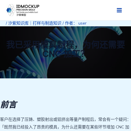
跳
至
Main
内
/
汐紫知识库｜打样与制造知识
/ 作者：
user
Men
容
我已采用模具制程，为何还需要
CNC 加工？
前言
客户在选择了压铸、塑胶射出或铝挤出等量产制程后，常会有一个疑问：
「既然我已经投入了昂贵的模具，为什么还需要在某些环节增加 CNC 加