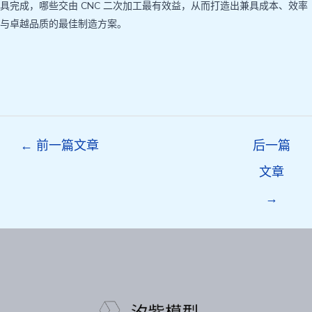
具完成，哪些交由 CNC 二次加工最有效益，从而打造出兼具成本、效率
与卓越品质的最佳制造方案。
Post
←
前一篇文章
后一篇
navigation
文章
→