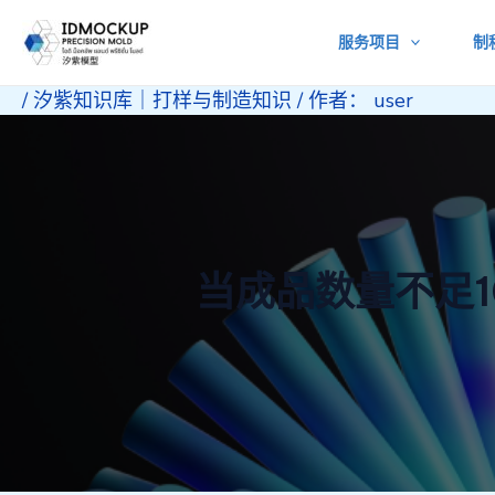
跳
服务项目
制
至
内
/
汐紫知识库｜打样与制造知识
/ 作者：
user
容
当成品数量不足