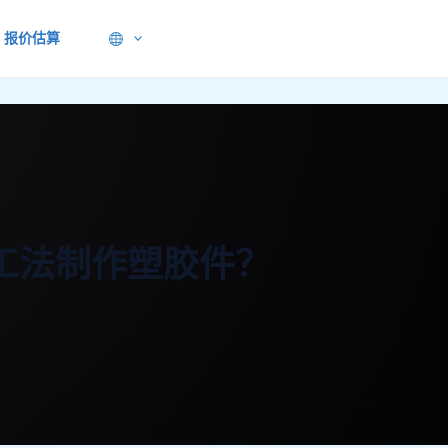
报价估算
工法制作塑胶件？