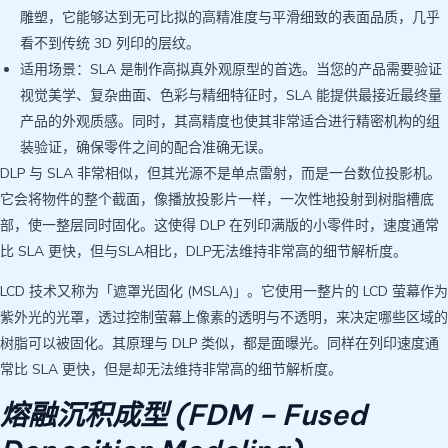
雕塑，它能够达到无可比拟的高精准度与平滑细致的表面品质，几乎
看不到传统 3D 列印的层纹。
适用场景：SLA 是制作高拟真外观原型的首选。当您的产品需要验证
视觉美学、复杂曲面、色彩与精细特征时，SLA 能提供最接近最终量
产品的外观质感。同时，其高精度也使其非常适合进行精密机构的组
装验证，确保零件之间的配合准确无误。
DLP 与 SLA 非常相似，但其光源不是单点雷射，而是一台数位投影机。
它会将物件的整个截面，像播放投影片一样，一次性地投射到树脂槽底
部，使一整层同时固化。这使得 DLP 在列印满版的小零件时，速度通常
比 SLA 更快，但与SLA相比，DLP无法维持非常高的细节解析度。
LCD 技术又称为「遮罩光固化 (MSLA)」。它使用一整片的 LCD 萤幕作为
紫外光的光罩，透过控制萤幕上像素的透明与不透明，来决定哪些区域的
树脂可以被固化。其原理与 DLP 类似，都是面曝光。同样在列印速度通
常比 SLA 更快，但是却无法维持非常高的细节解析度。
熔融沉积成型 (FDM – Fused