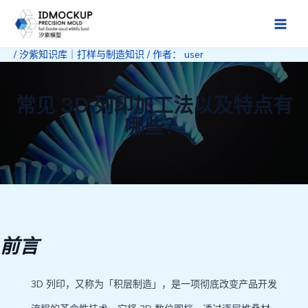
跳
至
Main
内
/
汐紫知识库｜打样与制造知识
/ 作者：
user
Men
容
常见 3D 列印加工法以及特点有
哪些？
前言
3D 列印，又称为「积层制造」，是一项彻底改变产品开发