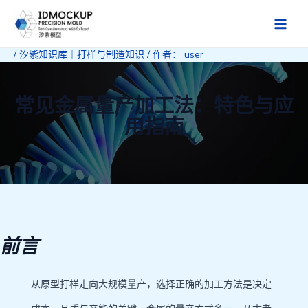
跳
至
Main
内
/
汐紫知识库｜打样与制造知识
/ 作者：
user
Men
容
常见金属量产加工法：特色与应
用指南
前言
从原型打样走向大规模量产，选择正确的加工方法是决定