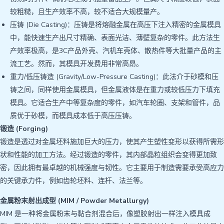
较粗糙，且生产效率不高，较不适合大规模量产。
压铸 (Die Casting)：压铸是将熔融金属在高压下注入精密的金属模具
中，能快速生产出尺寸精确、表面光洁、薄壁复杂的零件。此方法生
产效率极高，是3C产品外壳、汽机车壳体、散热件等大批量产品的主
流工艺。然而，其模具开发费用非常高昂。
重力/低压铸造 (Gravity/Low-Pressure Casting)：此法介于砂模和压
铸之间，同样使用金属模具，但金属液体是在重力或较低压力下填​​充
模具。它适合生产中等复杂度的零件，如汽车轮圈、支架和管件，品
质优于砂模，而模具成本低于高压压铸。
锻造 (Forging)
锻造是透过对金属坯料施加巨大的压力，使其产生塑性变形以获得所需形
状和性能的加工方法。经过锻造的零件，其内部晶粒组织会变得更加致
密，因此拥有最卓越的机械强度与韧性。它主要用于制造需要承受高应力
的关键承力件，例如齿轮坯料、连杆、法兰等。
金属粉末射出成型 (MIM / Powder Metallurgy)
MIM 是一种将金属粉末与黏合剂混合后，像塑胶射出一样注入模具成