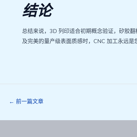
结论
总结来说，3D 列印适合初期概念验证，矽胶翻
及完美的量产级表面质感时，CNC 加工永远
Post
←
前一篇文章
navigation