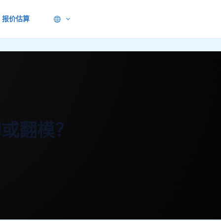
报价估算
印或翻模？