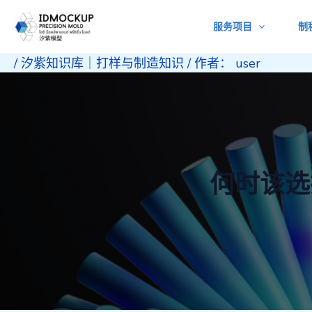
跳
服务项目
制
至
内
/
汐紫知识库｜打样与制造知识
/ 作者：
user
容
何时该选