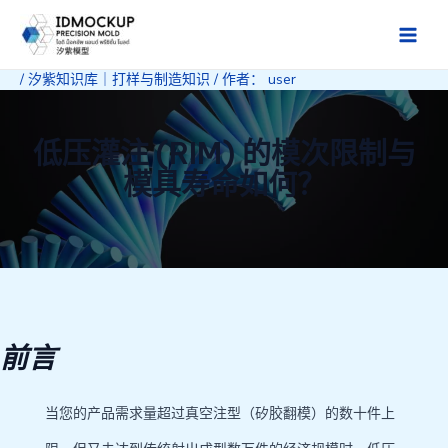
跳
至
Main
内
/
汐紫知识库｜打样与制造知识
/ 作者：
user
Men
容
低压灌注 (RIM) 的模次限制与
模具寿命如何？
前言
当您的产品需求量超过真空注型（矽胶翻模）的数十件上