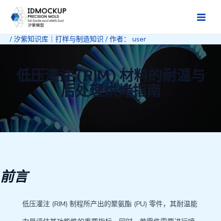
跳
至
Main
内
/
汐紫知识库｜打样与制造知识
/ 作者：
user
Men
容
低压灌注 (RIM) 材料的耐温与
后处理烘烤指南
前言
低压灌注 (RIM) 制程所产出的聚氨酯 (PU) 零件，其耐温能