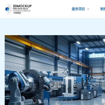
跳
服务项目
制
至
内
容