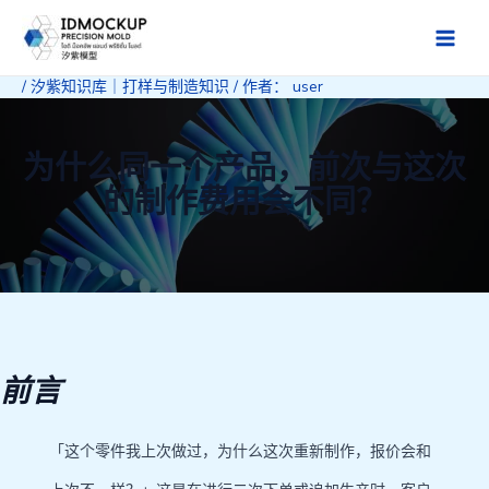
跳
至
Main
内
/
汐紫知识库｜打样与制造知识
/ 作者：
user
Men
容
为什么同一个产品，前次与这次
的制作费用会不同？
前言
「这个零件我上次做过，为什么这次重新制作，报价会和