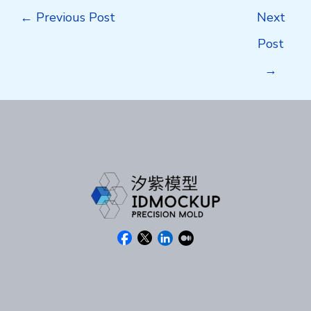
Post
←
Previous Post
Next
navigation
Post
→