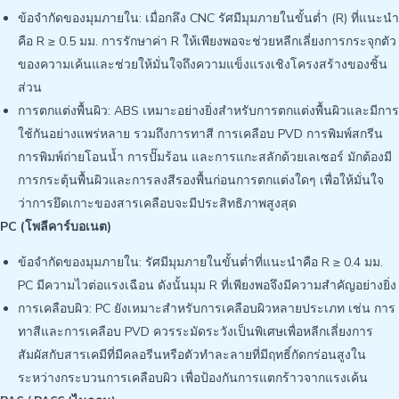
ข้อจำกัดของมุมภายใน: เมื่อกลึง CNC รัศมีมุมภายในขั้นต่ำ (R) ที่แนะนำ
คือ R ≥ 0.5 มม. การรักษาค่า R ให้เพียงพอจะช่วยหลีกเลี่ยงการกระจุกตัว
ของความเค้นและช่วยให้มั่นใจถึงความแข็งแรงเชิงโครงสร้างของชิ้น
ส่วน
การตกแต่งพื้นผิว: ABS เหมาะอย่างยิ่งสำหรับการตกแต่งพื้นผิวและมีการ
ใช้กันอย่างแพร่หลาย รวมถึงการทาสี การเคลือบ PVD การพิมพ์สกรีน
การพิมพ์ถ่ายโอนน้ำ การปั๊มร้อน และการแกะสลักด้วยเลเซอร์ มักต้องมี
การกระตุ้นพื้นผิวและการลงสีรองพื้นก่อนการตกแต่งใดๆ เพื่อให้มั่นใจ
ว่าการยึดเกาะของสารเคลือบจะมีประสิทธิภาพสูงสุด
PC (โพลีคาร์บอเนต)
ข้อจำกัดของมุมภายใน: รัศมีมุมภายในขั้นต่ำที่แนะนำคือ R ≥ 0.4 มม.
PC มีความไวต่อแรงเฉือน ดังนั้นมุม R ที่เพียงพอจึงมีความสำคัญอย่างยิ่ง
การเคลือบผิว: PC ยังเหมาะสำหรับการเคลือบผิวหลายประเภท เช่น การ
ทาสีและการเคลือบ PVD ควรระมัดระวังเป็นพิเศษเพื่อหลีกเลี่ยงการ
สัมผัสกับสารเคมีที่มีคลอรีนหรือตัวทำละลายที่มีฤทธิ์กัดกร่อนสูงใน
ระหว่างกระบวนการเคลือบผิว เพื่อป้องกันการแตกร้าวจากแรงเค้น