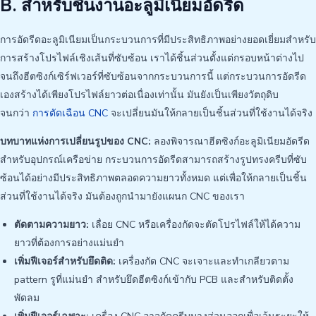
B. สำหรับชิ้นงานอะลูมิเนียมอัดรีด
การอัดรีดอะลูมิเนียมเป็นกระบวนการที่มีประสิทธิภาพอย่างยอดเยี่ยมสำหรับ
การสร้างโปรไฟล์เชิงเส้นที่ซับซ้อน เราได้ชิ้นส่วนตั้งแต่กรอบหน้าต่างไป
จนถึงฮีตซิงก์เซิร์ฟเวอร์ที่ซับซ้อนจากกระบวนการนี้ แต่กระบวนการอัดรีด
เองสร้างได้เพียงโปรไฟล์ยาวต่อเนื่องเท่านั้น มันยังเป็นเพียงวัตถุดิบ
จนกว่า
การตัดเฉือน CNC
จะเปลี่ยนมันให้กลายเป็นชิ้นส่วนที่ใช้งานได้จริง
บทบาทแห่งการเปลี่ยนรูปของ CNC:
ลองพิจารณาฮีตซิงก์อะลูมิเนียมอัดรีด
สำหรับอุปกรณ์เครือข่าย กระบวนการอัดรีดสามารถสร้างรูปทรงครีบที่ซับ
ซ้อนได้อย่างมีประสิทธิภาพตลอดความยาวทั้งหมด แต่เพื่อให้กลายเป็นชิ้น
ส่วนที่ใช้งานได้จริง มันต้องถูกนำมายังแผนก CNC ของเรา
ตัดตามความยาว:
เลื่อย CNC หรือเครื่องกัดจะตัดโปรไฟล์ให้ได้ความ
ยาวที่ต้องการอย่างแม่นยำ
เพิ่มฟีเจอร์สำหรับยึดติด:
เครื่องกัด CNC จะเจาะและทำเกลียวตาม
pattern รูที่แม่นยำ สำหรับยึดฮีตซิงก์เข้ากับ PCB และสำหรับติดตั้ง
พัดลม