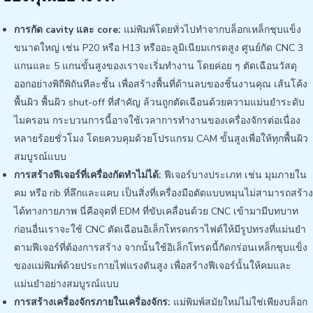
การกัด cavity และ core:
แม่พิมพ์โดยทั่วไปทำจากบล็อกเหล็กชุบแข็ง
ขนาดใหญ่ เช่น P20 หรือ H13 หรืออะลูมิเนียมเกรดสูง ศูนย์กัด CNC 3
แกนและ 5 แกนขั้นสูงของเราจะเริ่มทำงาน โดยค่อย ๆ ตัดเฉือนวัสดุ
ออกอย่างพิถีพิถันทีละชั้น เพื่อสร้างพื้นที่ด้านลบของชิ้นงานคุณ เส้นโค้ง
พื้นผิว พื้นผิว shut-off ที่สำคัญ ล้วนถูกตัดเฉือนด้วยความแม่นยำระดับ
ไมครอน กระบวนการนี้อาจใช้เวลาการทำงานของเครื่องจักรต่อเนื่อง
หลายร้อยชั่วโมง โดยควบคุมด้วยโปรแกรม CAM ขั้นสูงเพื่อให้ทุกพื้นผิว
สมบูรณ์แบบ
การสร้างฟีเจอร์ที่เครื่องกัดทำไม่ได้:
ฟีเจอร์บางประเภท เช่น มุมภายใน
คม หรือ rib ที่ลึกและแคบ เป็นสิ่งที่เครื่องมือตัดแบบหมุนไม่สามารถสร้าง
ได้ทางกายภาพ นี่คือจุดที่ EDM ที่ขับเคลื่อนด้วย CNC เข้ามามีบทบาท
ก่อนอื่นเราจะใช้ CNC ตัดเฉือนอิเล็กโทรดกราไฟต์ให้มีรูปทรงที่แม่นยำ
ตามฟีเจอร์ที่ต้องการสร้าง จากนั้นใช้อิเล็กโทรดนี้กัดกร่อนเหล็กชุบแข็ง
ของแม่พิมพ์ด้วยประกายไฟแรงดันสูง เพื่อสร้างฟีเจอร์นั้นให้คมและ
แม่นยำอย่างสมบูรณ์แบบ
การสร้างเครื่องจักรภายในเครื่องจักร:
แม่พิมพ์สมัยใหม่ไม่ใช่เพียงบล็อก