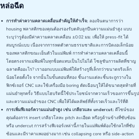
หล่อฉีด
การทำค่าความคลาดเคลื่อนสำคัญให้สำเร็จ:
ลองจินตนาการว่า
housing พลาสติกของคุณต้องรองรับตลับลูกปืนความแม่นยำสูง แบบ
ระบุว่ารูต้องมีค่าความคลาดเคลื่อน ±0.02 มม. เพื่อให้ press-fit ได้
สมบูรณ์แบบ เนื่องจากการหดตัวตามธรรมชาติและการบิดงอเล็กน้อย
ของพลาสติกขณะเย็นตัวในแม่พิมพ์ การทำค่าความคลาดเคลื่อนนี้
โดยตรงจากแม่พิมพ์ในทุกช็อตแทบเป็นไปไม่ได้ โซลูชันการผลิตที่ชาญ
ฉลาดคืออะไร? เราออกแบบแม่พิมพ์ให้สร้างรูที่เล็กกว่าขนาดจริงเล็ก
น้อยโดยตั้งใจ จากนั้นในขั้นตอนที่สอง ชิ้นงานแต่ละชิ้นจะถูกวางใน
ฟิกซ์เจอร์ CNC และใช้เครื่องมือ boring ตัดเฉือนรูให้ได้ขนาดสุดท้ายที่
แม่นยำทุกครั้ง วิธีแบบไฮบริดนี้ใช้ประโยชน์จากความเร็วของการขึ้นรูป
และความแม่นยำของ CNC เพื่อให้ได้ผลลัพธ์ที่ทั้งรวดเร็วและไร้ที่ติ
การเพิ่มฟีเจอร์ความแม่นยำสูง เช่น เกลียวและ undercut:
ดีไซน์ของ
คุณต้องการ insert เกลียวโลหะ pitch ละเอียด หรือรูด้านข้างที่ซับซ้อน
หรือ undercut การสร้างฟีเจอร์เหล่านี้ภายในแม่พิมพ์ต้องใช้กลไกที่ซับ
ซ้อนและมีราคาแพงอย่างมาก เช่น collapsing core หรือ side-action