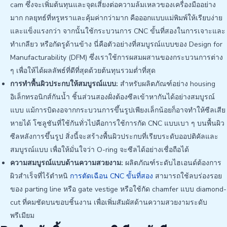
cam ซึ่งจะเพิ่มต้นทุนและจุดเสี่ยงต่อความล้มเหลวของเครื่องมืออย่าง
มาก กลยุทธ์ที่หรูหราและคุ้มค่ากว่ามาก คือออกแบบแม่พิมพ์ให้เรียบง่าย
และแข็งแรงกว่า จากนั้นใช้กระบวนการ CNC ขั้นที่สองในการเจาะและ
ทำเกลียว หรือกัดรูด้านข้าง นี่คือตัวอย่างที่สมบูรณ์แบบของ Design for
Manufacturability (DFM) ซึ่งเราใช้การผสมผสานของกระบวนการต่าง
ๆ เพื่อให้ได้ผลลัพธ์ที่ดีที่สุดด้วยต้นทุนรวมต่ำที่สุด
การทำพื้นผิวประกบให้สมบูรณ์แบบ:
สำหรับผลิตภัณฑ์อย่าง housing
อิเล็กทรอนิกส์กันน้ำ ชิ้นส่วนสองฝั่งต้องซีลเข้าหากันได้อย่างสมบูรณ์
แบบ แม้การบิดงอจากกระบวนการขึ้นรูปเพียงเล็กน้อยก็อาจทำให้ซีลเสีย
หายได้ โซลูชันที่ใช้กันทั่วไปคือการใช้การกัด CNC แบบเบา ๆ บนพื้นผิว
ซีลหลังการขึ้นรูป สิ่งนี้จะสร้างพื้นผิวประกบที่เรียบระดับออปติคัลและ
สมบูรณ์แบบ เพื่อให้มั่นใจว่า O-ring จะซีลได้อย่างเชื่อถือได้
ความสมบูรณ์แบบด้านความสวยงาม:
ผลิตภัณฑ์ระดับไฮเอนด์ต้องการ
ผิวสำเร็จที่ไร้ตำหนิ
การตัดเฉือน CNC ขั้นที่สอง
สามารถใช้ลบร่องรอย
ของ parting line หรือ gate vestige หรือใช้กัด chamfer แบบ diamond-
cut ที่คมชัดบนขอบชิ้นงาน เพื่อเพิ่มสัมผัสด้านความสวยงามระดับ
พรีเมียม