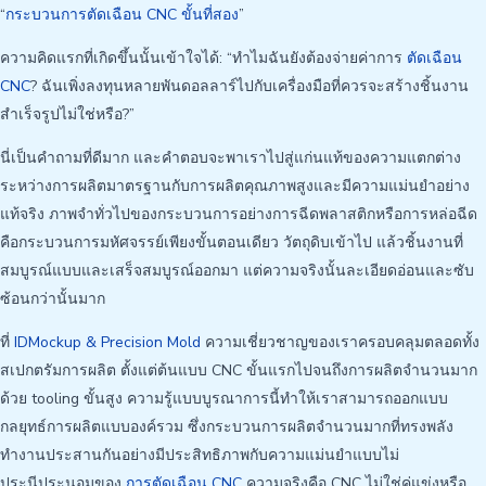
“
กระบวนการตัดเฉือน CNC ขั้นที่สอง
”
ความคิดแรกที่เกิดขึ้นนั้นเข้าใจได้: “ทำไมฉันยังต้องจ่ายค่าการ
ตัดเฉือน
CNC
? ฉันเพิ่งลงทุนหลายพันดอลลาร์ไปกับเครื่องมือที่ควรจะสร้างชิ้นงาน
สำเร็จรูปไม่ใช่หรือ?”
นี่เป็นคำถามที่ดีมาก และคำตอบจะพาเราไปสู่แก่นแท้ของความแตกต่าง
ระหว่างการผลิตมาตรฐานกับการผลิตคุณภาพสูงและมีความแม่นยำอย่าง
แท้จริง ภาพจำทั่วไปของกระบวนการอย่างการฉีดพลาสติกหรือการหล่อฉีด
คือกระบวนการมหัศจรรย์เพียงขั้นตอนเดียว วัตถุดิบเข้าไป แล้วชิ้นงานที่
สมบูรณ์แบบและเสร็จสมบูรณ์ออกมา แต่ความจริงนั้นละเอียดอ่อนและซับ
ซ้อนกว่านั้นมาก
ที่
IDMockup & Precision Mold
ความเชี่ยวชาญของเราครอบคลุมตลอดทั้ง
สเปกตรัมการผลิต ตั้งแต่ต้นแบบ CNC ขั้นแรกไปจนถึงการผลิตจำนวนมาก
ด้วย tooling ขั้นสูง ความรู้แบบบูรณาการนี้ทำให้เราสามารถออกแบบ
กลยุทธ์การผลิตแบบองค์รวม ซึ่งกระบวนการผลิตจำนวนมากที่ทรงพลัง
ทำงานประสานกันอย่างมีประสิทธิภาพกับความแม่นยำแบบไม่
ประนีประนอมของ
การตัดเฉือน CNC
ความจริงคือ CNC ไม่ใช่คู่แข่งหรือ