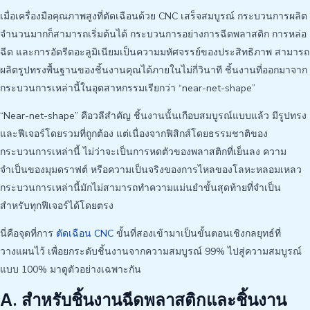
เมื่อเครื่องมือคุณภาพสูงที่ตัดเฉือนด้วย CNC เสร็จสมบูรณ์ กระบวนการผลิต
จำนวนมากก็สามารถเริ่มต้นได้ กระบวนการอย่างการฉีดพลาสติก การหล่อ
ฉีด และการอัดรีดอะลูมิเนียมเป็นความมหัศจรรย์ของประสิทธิภาพ สามารถ
ผลิตรูปทรงพื้นฐานของชิ้นงานคุณได้ภายในไม่กี่วินาที ชิ้นงานที่ออกมาจาก
กระบวนการเหล่านี้ในอุตสาหกรรมเรียกว่า “near-net-shape”
“Near-net-shape” คือวลีสำคัญ ชิ้นงานนั้นเกือบสมบูรณ์แบบแล้ว มีรูปทรง
และฟีเจอร์โดยรวมที่ถูกต้อง แต่เนื่องจากฟิสิกส์โดยธรรมชาติของ
กระบวนการเหล่านี้ ไม่ว่าจะเป็นการหดตัวของพลาสติกที่เย็นลง ความ
จำเป็นของมุมดราฟต์ หรือความเป็นจริงของการไหลของโลหะหลอมเหลว
กระบวนการเหล่านี้มักไม่สามารถทำความแม่นยำขั้นสุดท้ายที่จำเป็น
สำหรับทุกฟีเจอร์ได้โดยตรง
นี่คือจุดที่การ
ตัดเฉือน CNC
ขั้นที่สองเข้ามาเป็นขั้นตอนเชิงกลยุทธ์ที่
วางแผนไว้ เพื่อยกระดับชิ้นงานจากความสมบูรณ์ 99% ไปสู่ความสมบูรณ์
แบบ 100% มาดูตัวอย่างเฉพาะกัน
A. สำหรับชิ้นงานฉีดพลาสติกและชิ้นงาน