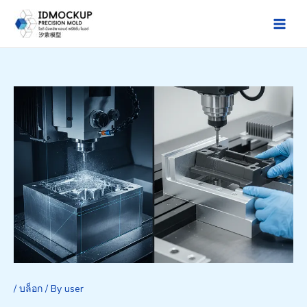
Skip
to
Main
content
Men
/
บล็อก
/ By
user