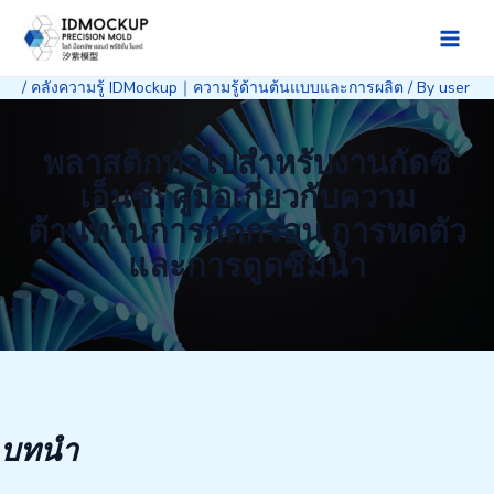
Skip
to
Main
content
/
คลังความรู้ IDMockup｜ความรู้ด้านต้นแบบและการผลิต
/ By
user
Men
พลาสติกทั่วไปสำหรับงานกัดซี
เอ็นซี: คู่มือเกี่ยวกับความ
ต้านทานการกัดกร่อน การหดตัว
และการดูดซึมน้ำ
บทนำ