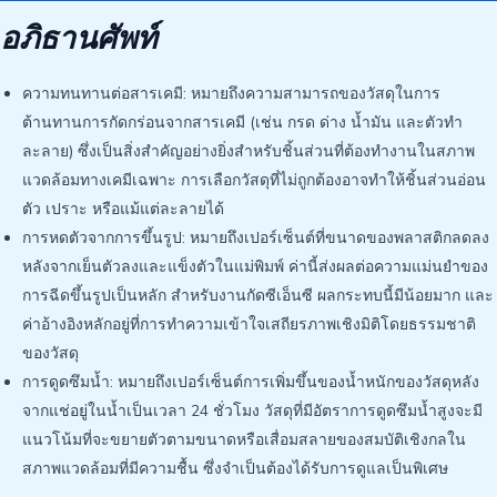
อภิธานศัพท์
ความทนทานต่อสารเคมี: หมายถึงความสามารถของวัสดุในการ
ต้านทานการกัดกร่อนจากสารเคมี (เช่น กรด ด่าง น้ำมัน และตัวทำ
ละลาย) ซึ่งเป็นสิ่งสำคัญอย่างยิ่งสำหรับชิ้นส่วนที่ต้องทำงานในสภาพ
แวดล้อมทางเคมีเฉพาะ การเลือกวัสดุที่ไม่ถูกต้องอาจทำให้ชิ้นส่วนอ่อน
ตัว เปราะ หรือแม้แต่ละลายได้
การหดตัวจากการขึ้นรูป: หมายถึงเปอร์เซ็นต์ที่ขนาดของพลาสติกลดลง
หลังจากเย็นตัวลงและแข็งตัวในแม่พิมพ์ ค่านี้ส่งผลต่อความแม่นยำของ
การฉีดขึ้นรูปเป็นหลัก สำหรับงานกัดซีเอ็นซี ผลกระทบนี้มีน้อยมาก และ
ค่าอ้างอิงหลักอยู่ที่การทำความเข้าใจเสถียรภาพเชิงมิติโดยธรรมชาติ
ของวัสดุ
การดูดซึมน้ำ: หมายถึงเปอร์เซ็นต์การเพิ่มขึ้นของน้ำหนักของวัสดุหลัง
จากแช่อยู่ในน้ำเป็นเวลา 24 ชั่วโมง วัสดุที่มีอัตราการดูดซึมน้ำสูงจะมี
แนวโน้มที่จะขยายตัวตามขนาดหรือเสื่อมสลายของสมบัติเชิงกลใน
สภาพแวดล้อมที่มีความชื้น ซึ่งจำเป็นต้องได้รับการดูแลเป็นพิเศษ