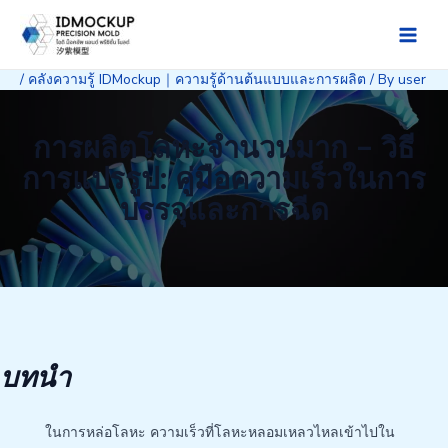
Skip
to
Main
content
/
คลังความรู้ IDMockup｜ความรู้ด้านต้นแบบและการผลิต
/ By
user
Men
การผลิตโลหะจำนวนมาก – วิธี
การแปรรูป: คู่มือความเร็วในการ
บรรจุและการฉีด
บทนำ
ในการหล่อโลหะ ความเร็วที่โลหะหลอมเหลวไหลเข้าไปใน