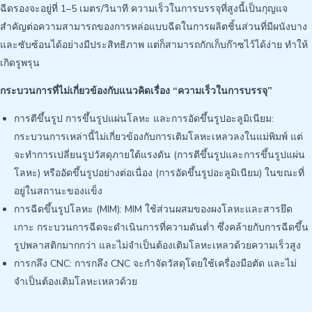
ฉีดรองจะอยู่ที่ 1–5 เมตร/วินาที ความเร็วในการบรรจุที่สูงนี้เป็นกุญแจ
สำคัญต่อความสามารถของการหล่อแบบฉีดในการผลิตชิ้นส่วนที่มีผนังบาง
และซับซ้อนได้อย่างมีประสิทธิภาพ แต่ก็สามารถกักเก็บก๊าซไว้ได้ง่าย ทำให้
เกิดรูพรุน
กระบวนการที่ไม่เกี่ยวข้องกับแนวคิดเรื่อง “ความเร็วในการบรรจุ”
การตีขึ้นรูป การขึ้นรูปแผ่นโลหะ และการอัดขึ้นรูปอะลูมิเนียม:
กระบวนการเหล่านี้ไม่เกี่ยวข้องกับการเติมโลหะเหลวลงในแม่พิมพ์ แต่
จะทำการเปลี่ยนรูปวัสดุภายใต้แรงดัน (การตีขึ้นรูปและการขึ้นรูปแผ่น
โลหะ) หรืออัดขึ้นรูปอย่างต่อเนื่อง (การอัดขึ้นรูปอะลูมิเนียม) ในขณะที่
อยู่ในสถานะของแข็ง
การฉีดขึ้นรูปโลหะ (MIM): MIM ใช้ส่วนผสมของผงโลหะและสารยึด
เกาะ กระบวนการฉีดจะดำเนินการที่ความดันต่ำ ซึ่งคล้ายกับการฉีดขึ้น
รูปพลาสติกมากกว่า และไม่จำเป็นต้องเติมโลหะเหลวด้วยความเร็วสูง
การกลึง CNC: การกลึง CNC จะกำจัดวัสดุโดยใช้เครื่องมือตัด และไม่
จำเป็นต้องเติมโลหะเหลวด้วย