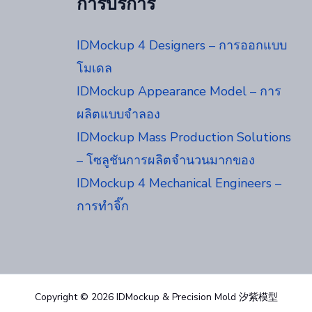
การบริการ
IDMockup 4 Designers – การออกแบบ
โมเดล
IDMockup Appearance Model – การ
ผลิตแบบจำลอง
IDMockup Mass Production Solutions
– โซลูชันการผลิตจำนวนมากของ
IDMockup 4 Mechanical Engineers –
การทำจิ๊ก
Copyright © 2026 IDMockup & Precision Mold 汐紫模型