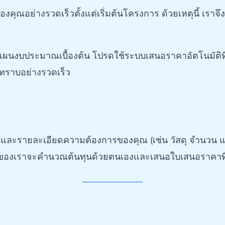
อย่างรวดเร็วตั้งแต่เริ่มต้นโครงการ ด้วยเหตุนี้ เราจึงมี
นงบประมาณเบื้องต้น โปรดใช้ระบบเสนอราคาอัตโนมัติที่ข
ณทราบอย่างรวดเร็ว
ร่างและรายละเอียดความต้องการของคุณ (เช่น วัสดุ จำนว
ของเราจะคำนวณต้นทุนด้วยตนเองและเสนอใบเสนอราคาที่ถู