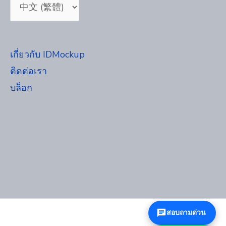
Choose
a
language
เกี่ยวกับ IDMockup
ติดต่อเรา
บล็อก
สอบถามด่วน