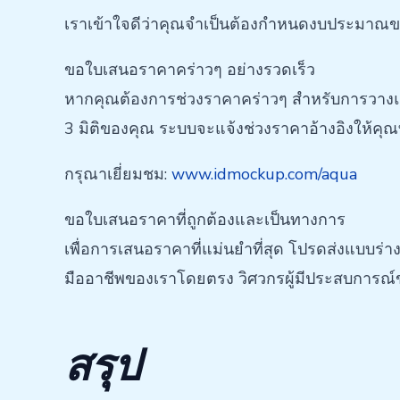
เราเข้าใจดีว่าคุณจำเป็นต้องกำหนดงบประมาณของคุณ
ขอใบเสนอราคาคร่าวๆ อย่างรวดเร็ว
หากคุณต้องการช่วงราคาคร่าวๆ สำหรับการวางแผ
3 มิติของคุณ ระบบจะแจ้งช่วงราคาอ้างอิงให้คุ
กรุณาเยี่ยมชม:
www.idmockup.com/aqua
ขอใบเสนอราคาที่ถูกต้องและเป็นทางการ
เพื่อการเสนอราคาที่แม่นยำที่สุด โปรดส่งแบบ
มืออาชีพของเราโดยตรง วิศวกรผู้มีประสบการณ์
สรุป