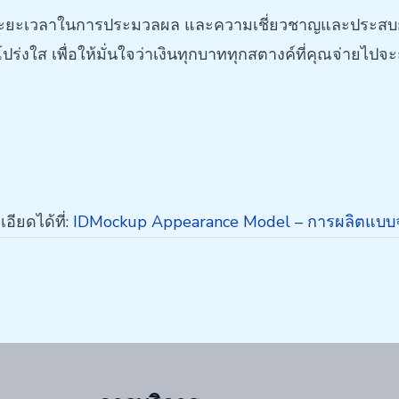
ระยะเวลาในการประมวลผล และความเชี่ยวชาญและประสบการณ์ที
ปร่งใส เพื่อให้มั่นใจว่าเงินทุกบาททุกสตางค์ที่คุณจ่ายไปจ
อียดได้ที่:
IDMockup Appearance Model – การผลิตแบบ