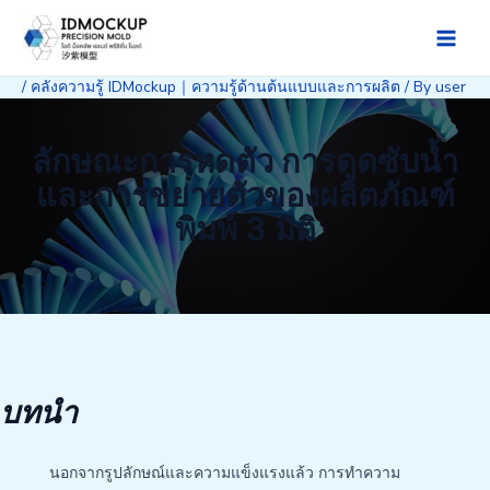
Skip
to
Main
content
/
คลังความรู้ IDMockup｜ความรู้ด้านต้นแบบและการผลิต
/ By
user
Men
ลักษณะการหดตัว การดูดซับน้ำ
และการขยายตัวของผลิตภัณฑ์
พิมพ์ 3 มิติ
บทนำ
นอกจากรูปลักษณ์และความแข็งแรงแล้ว การทำความ