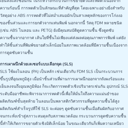
เย็นลงและซ้อนกัน ในระหว่างกระบวนการขยายตัวและหดตัวเนื่องจาก
ความร้อนนี้ การหดตัวเป็นลักษณะที่สำคัญที่สุด โดยเฉพาะอย่างยิ่งสำหรับ
วัสดุอย่าง ABS การหดตัวที่ไม่สม่ำเสมอมักเป็นสาเหตุหลักของการโก่งงอ
ของชิ้นส่วนและการยกตัวจากแท่นพิมพ์ นอกจากนี้ วัสดุ FDM หลายชนิด
(เช่น ABS ไนลอน และ PETG) ยังมีคุณสมบัติดูดความชื้น ซึ่งดูดซับ
ความชื้นจากอากาศ เส้นใยที่ชื้นไม่เพียงแต่ส่งผลต่อคุณภาพการพิมพ์ แต่ยัง
ทำให้ชิ้นส่วนที่พิมพ์ขยายตัวเล็กน้อยในสภาพแวดล้อมที่มีความชื้นเนื่องจาก
การดูดซับความชื้น
การเผาผนึกด้วยเลเซอร์แบบเลือกจุด (SLS)
SLS ใช้ผงไนลอน (PA) เป็นหลัก เช่นเดียวกับ FDM SLS เป็นกระบวนการ
ขึ้นรูปที่อุณหภูมิสูง เมื่อนำชิ้นส่วนที่ผ่านการเผาผนึกออกจากถังผงร้อนและ
เย็นลงจนถึงอุณหภูมิห้อง ก็จะเกิดการหดตัวเชิงปริมาตรเช่นกัน อุปกรณ์ SLS
ระดับมืออาชีพจะพิจารณาการหดตัวนี้เพื่อให้มั่นใจถึงความแม่นยำของ
ผลิตภัณฑ์ขั้นสุดท้าย ไนลอนเป็นพลาสติกวิศวกรรมที่ดูดความชื้นได้สูง
ผลิตภัณฑ์สำเร็จรูปที่ใช้ SLS จะค่อยๆ ดูดซับความชื้นเมื่อสัมผัสกับอากาศ
จนกระทั่งเข้าสู่สภาวะสมดุลกับสภาพแวดล้อม กระบวนการดูดซับความชื้น
นี้ทำให้เกิดการขยายตัวเชิงมิติเล็กน้อย ในขณะเดียวกันก็เพิ่มความเหนียว