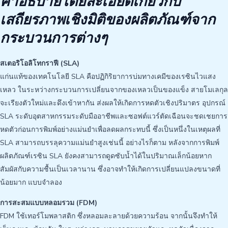
คำอธิบายโดยละเอียดเกี่ยวกับ
เสถียรภาพเชิงมิติของผลิตภัณฑ์จาก
กระบวนการต่างๆ
สเตอริโอลิโทกราฟี (SLA)
แก่นแท้ของเทคโนโลยี SLA คือปฏิกิริยาการบ่มทางเคมีของเรซินไวแสง
เหลว ในระหว่างกระบวนการเปลี่ยนจากของเหลวเป็นของแข็ง สายโมเลกุล
จะเรียงตัวใหม่และดึงเข้าหากัน ส่งผลให้เกิดการหดตัวเชิงปริมาตร อุปกรณ์
SLA ระดับอุตสาหกรรมระดับมืออาชีพและซอฟต์แวร์ตัดเฉือนจะชดเชยการ
หดตัวก่อนการพิมพ์อย่างแม่นยำเพื่อลดผลกระทบนี้ ซึ่งเป็นหนึ่งในเหตุผลที่
SLA สามารถบรรลุความแม่นยำสูงเช่นนี้ อย่างไรก็ตาม หลังจากการพิมพ์
ผลิตภัณฑ์เรซิน SLA ยังคงสามารถดูดซับน้ำได้ในปริมาณเล็กน้อยหาก
สัมผัสกับความชื้นเป็นเวลานาน ซึ่งอาจทำให้เกิดการเปลี่ยนแปลงขนาดที่
น้อยมาก แบบจำลอง
การสะสมแบบหลอมรวม (FDM)
FDM ใช้เทอร์โมพลาสติก ซึ่งหลอมละลายด้วยความร้อน จากนั้นจึงทำให้